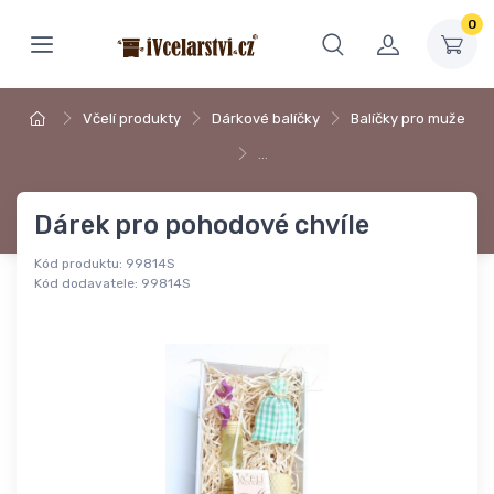
0
Včelí produkty
Dárkové balíčky
Balíčky pro muže
…
Dárek pro pohodové chvíle
Kód produktu:
99814S
Kód dodavatele:
99814S