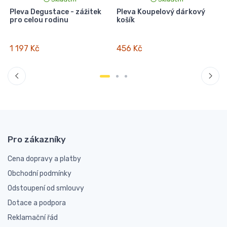
Pleva Degustace - zážitek
Pleva Koupelový dárkový
P
pro celou rodinu
košík
m
1 197 Kč
456 Kč
Pro zákazníky
Cena dopravy a platby
Obchodní podmínky
Odstoupení od smlouvy
Dotace a podpora
Reklamační řád