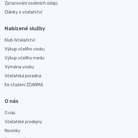
Zpracování osobních údajů
Články o včelařství
Nabízené služby
Klub iVčelařství
Výkup včelího vosku
Výkup včelího medu
Výměna vosku
Včelařská poradna
Ke stažení ZDARMA
O nás
O nás
Včelařské prodejny
Novinky