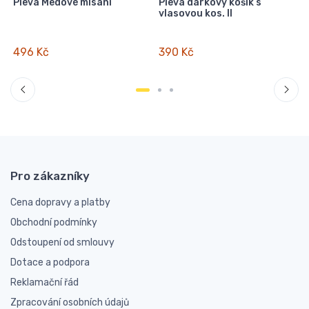
,
Pleva Medové mlsání
Pleva dárkový košík s
P
3
vlasovou kos. II
m
496 Kč
390 Kč
Pro zákazníky
Cena dopravy a platby
Obchodní podmínky
Odstoupení od smlouvy
Dotace a podpora
Reklamační řád
Zpracování osobních údajů