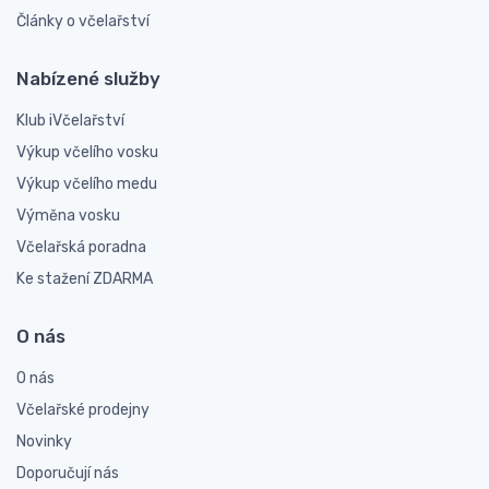
Články o včelařství
Nabízené služby
Klub iVčelařství
Výkup včelího vosku
Výkup včelího medu
Výměna vosku
Včelařská poradna
Ke stažení ZDARMA
O nás
O nás
Včelařské prodejny
Novinky
Doporučují nás