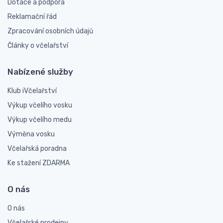
Dotace a podpora
Reklamační řád
Zpracování osobních údajů
Články o včelařství
Nabízené služby
Klub iVčelařství
Výkup včelího vosku
Výkup včelího medu
Výměna vosku
Včelařská poradna
Ke stažení ZDARMA
O nás
O nás
Včelařské prodejny