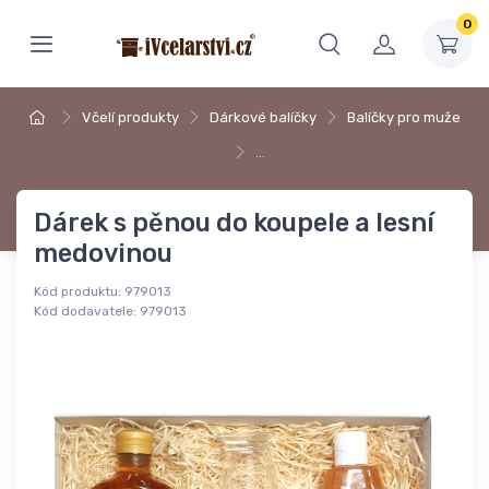
0
Včelí produkty
Dárkové balíčky
Balíčky pro muže
…
Dárek s pěnou do koupele a lesní
medovinou
Kód produktu:
979013
Kód dodavatele:
979013