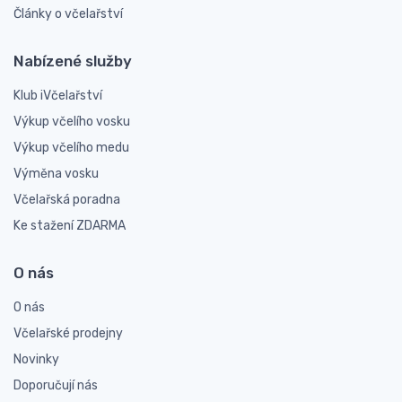
Články o včelařství
Nabízené služby
Klub iVčelařství
Výkup včelího vosku
Výkup včelího medu
Výměna vosku
Včelařská poradna
Ke stažení ZDARMA
O nás
O nás
Včelařské prodejny
Novinky
Doporučují nás