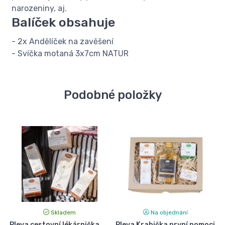
narozeniny, aj.
Balíček obsahuje
- 2x Andělíček na zavěšení
- Svíčka motaná 3x7cm NATUR
Podobné položky
Skladem
Na objednání
Pleva cestovní lékárnička
Pleva Krabička první pomoci