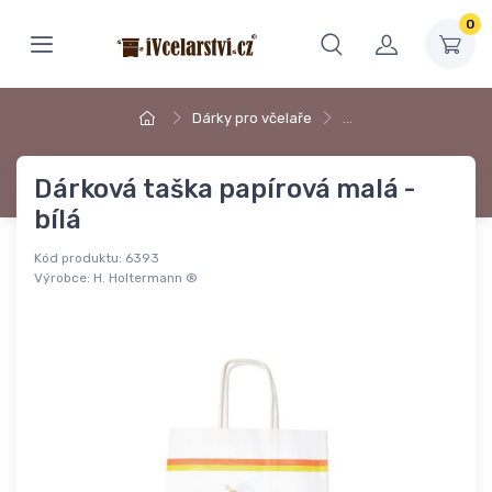
0
Dárky pro včelaře
…
Dárková taška papírová malá -
bílá
Kód produktu:
6393
Výrobce:
H. Holtermann ®