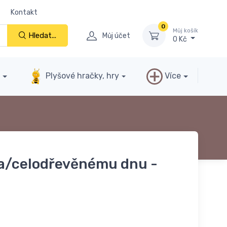
Kontakt
0
Můj košík
Hledat...
Můj účet
0 Kč
y
Plyšové hračky, hry
Více
oa/celodřevěnému dnu -