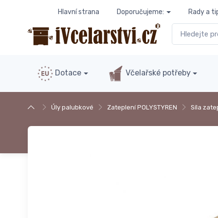
Hlavní strana
Doporučujeme:
Rady a ti
Dotace
Včelařské potřeby
Úly palubkové
Zateplení POLYSTYREN
Síla zate