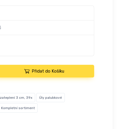
č
Přidat do Košíku
 zateplení 3 cm, 39x
Úly palubkové
Kompletní sortiment