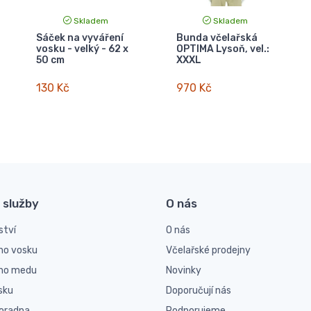
Skladem
Skladem
Sáček na vyváření
Bunda včelařská
vosku - velký - 62 x
OPTIMA Lysoň, vel.:
50 cm
XXXL
130 Kč
970 Kč
 služby
O nás
ství
O nás
ho vosku
Včelařské prodejny
ího medu
Novinky
sku
Doporučují nás
poradna
Podporujeme