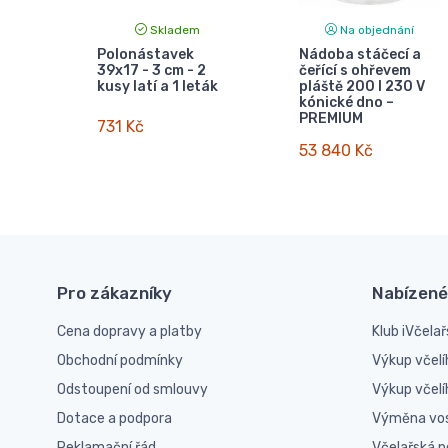
Skladem
Na objednání
Polonástavek
Nádoba stáčecí a
39x17 - 3 cm - 2
čeřící s ohřevem
kusy latí a 1 leták
pláště 200 l 230 V
kónické dno –
PREMIUM
731 Kč
53 840 Kč
Pro zákazníky
Nabízené
Cena dopravy a platby
Klub iVčelař
Obchodní podmínky
Výkup včelí
Odstoupení od smlouvy
Výkup včel
Dotace a podpora
Výměna vo
Reklamační řád
Včelařská 