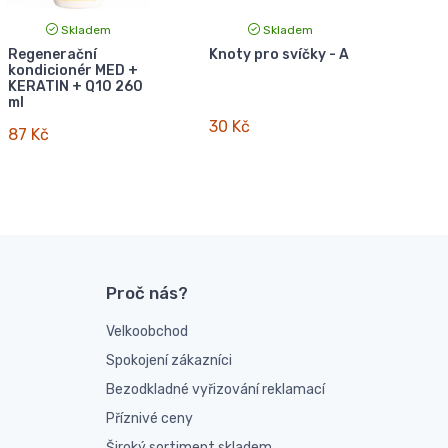
Skladem
Skladem
Regenerační
Knoty pro svíčky - A
kondicionér MED +
KERATIN + Q10 260
ml
30 Kč
87 Kč
Proč nás?
Velkoobchod
Spokojení zákazníci
Bezodkladné vyřizování reklamací
Příznivé ceny
Široký sortiment skladem