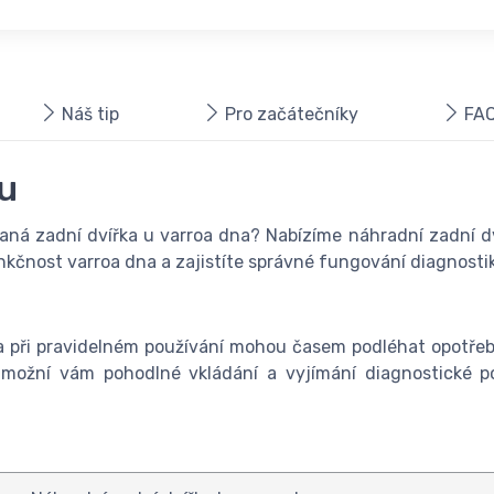
Náš tip
Pro začátečníky
FAQ
nu
á zadní dvířka u varroa dna? Nabízíme náhradní zadní dvíř
kčnost varroa dna a zajistíte správné fungování diagnostik
 a při pravidelném používání mohou časem podléhat opotřebe
 umožní vám pohodlné vkládání a vyjímání diagnostické 