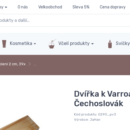
py
O nás
Velkoobchod
Sleva 5%
Cena dopravy
Kosmetika
Včelí produkty
Svíčk
plení 2 cm, 39x
…
Dvířka k Varr
Čechoslovák
Kód produktu:
0290_pv3
Výrobce:
JaHan