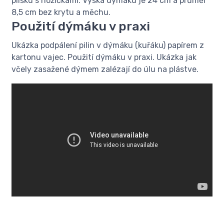
plíšku s nožičkami. Výška dýmáku je 24 cm a průměr
8,5 cm bez krytu a měchu.
Použití dýmáku v praxi
Ukázka podpálení pilin v dýmáku (kuřáku) papírem z
kartonu vajec. Použití dýmáku v praxi. Ukázka jak
včely zasažené dýmem zalézají do úlu na plástve.