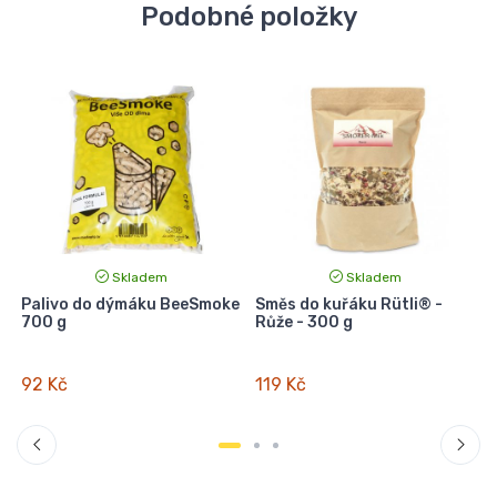
Podobné položky
Skladem
Skladem
Palivo do dýmáku BeeSmoke
Směs do kuřáku Rütli® -
700 g
Růže - 300 g
92 Kč
119 Kč