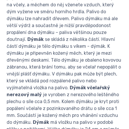
na včely, a měchem do něj vženete vzduch, který
dým vyžene ve směru horního hrdla. Palivo do
dýmáku lze nahradit dřevem. Palivo dýmáku má ale
větší výdrž a součastně je nižší pravděpodonost
propálení dna dýmáku – paliva většinou pouze
doutnají.
Dýmák
se skládá z několika částí. Hlavní
částí dýmáku je tělo dýmáku s víkem - dýmák. K
dýmáku je připevněn kožený měch, který je mezi
dřevěnými deskami. Tělo dýmáku je obaleno kovovou
zábranou, která brání tomu, aby se včelař nepopálit o
vnější plášť dýmáku. V dýmáku pak může být plech,
který se vkládá pod rozpálené palivo nebo
vyjímatelná vložka na palivo.
Dýmák včelařský
nerezový malý
je vyroben z nerezového leštěného
plechu o síle cca 0,5 mm. Kolem dýmáku je kryt proti
popálení včelaře z pozinkovaného drátu o síle cca 1
mm. Součástí je kožený měch pro vhánění vzduchu
do dýmáku.
Dýmák
má vložku na palivo v podobě