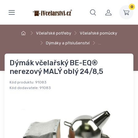
0
Včelařské potřeby
Včelařské pomůcky
Dýmáky a příslušenství
…
Dýmák včelařský BE-EQ®
nerezový MALÝ oblý 24/8,5
Kód produktu:
91083
Kód dodavatele:
91083