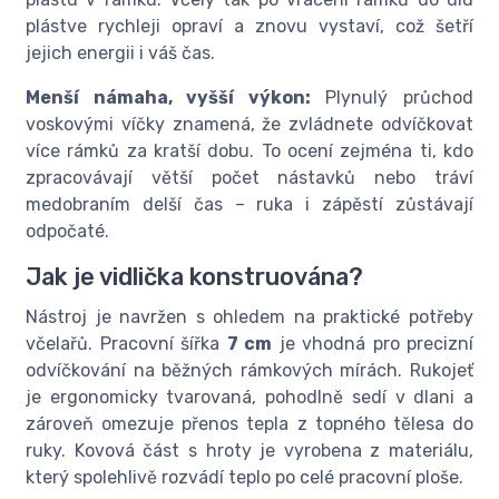
plástve rychleji opraví a znovu vystaví, což šetří
jejich energii i váš čas.
Menší námaha, vyšší výkon:
Plynulý průchod
voskovými víčky znamená, že zvládnete odvíčkovat
více rámků za kratší dobu. To ocení zejména ti, kdo
zpracovávají větší počet nástavků nebo tráví
medobraním delší čas – ruka i zápěstí zůstávají
odpočaté.
Jak je vidlička konstruována?
Nástroj je navržen s ohledem na praktické potřeby
včelařů. Pracovní šířka
7 cm
je vhodná pro precizní
odvíčkování na běžných rámkových mírách. Rukojeť
je ergonomicky tvarovaná, pohodlně sedí v dlani a
zároveň omezuje přenos tepla z topného tělesa do
ruky. Kovová část s hroty je vyrobena z materiálu,
který spolehlivě rozvádí teplo po celé pracovní ploše.