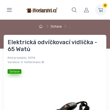
0
Dotace
…
Elektrická odvíčkovací vidlička -
65 Watů
Kód produktu:
5014
Výrobce:
H. Holtermann ®
Dotace