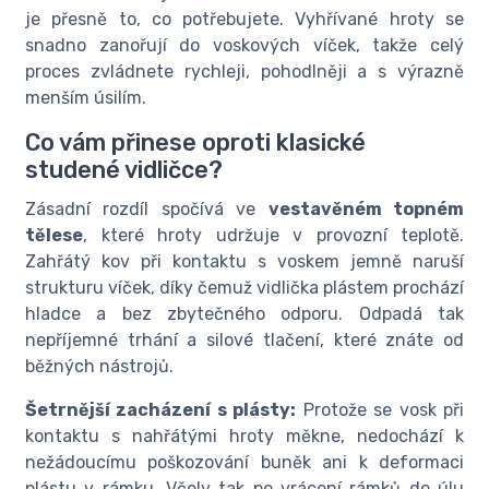
je přesně to, co potřebujete. Vyhřívané hroty se
snadno zanořují do voskových víček, takže celý
proces zvládnete rychleji, pohodlněji a s výrazně
menším úsilím.
Co vám přinese oproti klasické
studené vidličce?
Zásadní rozdíl spočívá ve
vestavěném topném
tělese
, které hroty udržuje v provozní teplotě.
Zahřátý kov při kontaktu s voskem jemně naruší
strukturu víček, díky čemuž vidlička plástem prochází
hladce a bez zbytečného odporu. Odpadá tak
nepříjemné trhání a silové tlačení, které znáte od
běžných nástrojů.
Šetrnější zacházení s plásty:
Protože se vosk při
kontaktu s nahřátými hroty měkne, nedochází k
nežádoucímu poškozování buněk ani k deformaci
plástu v rámku. Včely tak po vrácení rámků do úlu