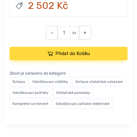
2 502 Kč
−
+
ks
Přidat do Košíku
Zboží je zařazeno do kategorií:
Dotace
Odvíčkovací vidličky
Dotace včelařské vybavení
Odvíčkovací potřeby
Včelařské pomůcky
Kompletní sortiment
Odvíčkovací zařízení elektrické