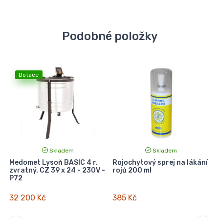
Podobné položky
Dotace
Skladem
Skladem
t
Medomet Lysoň BASIC 4 r.
Rojochytový sprej na lákání
zvratný. CZ 39 x 24 - 230V -
rojů 200 ml
P72
32 200 Kč
385 Kč