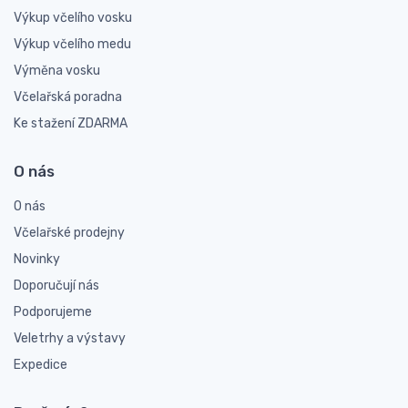
Výkup včelího vosku
Výkup včelího medu
Výměna vosku
Včelařská poradna
Ke stažení ZDARMA
O nás
O nás
Včelařské prodejny
Novinky
Doporučují nás
Podporujeme
Veletrhy a výstavy
Expedice