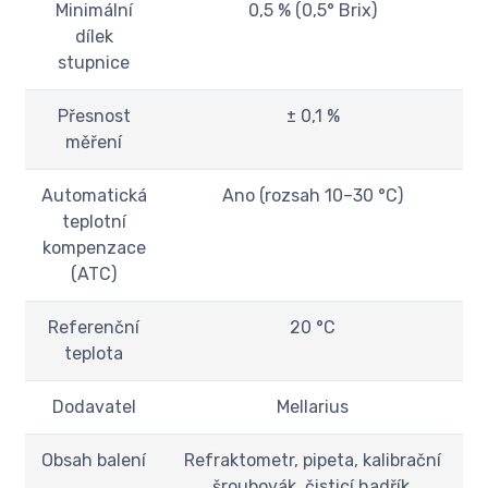
Minimální
0,5 % (0,5° Brix)
dílek
stupnice
Přesnost
± 0,1 %
měření
Automatická
Ano (rozsah 10–30 °C)
teplotní
kompenzace
(ATC)
Referenční
20 °C
teplota
Dodavatel
Mellarius
Obsah balení
Refraktometr, pipeta, kalibrační
šroubovák, čisticí hadřík,