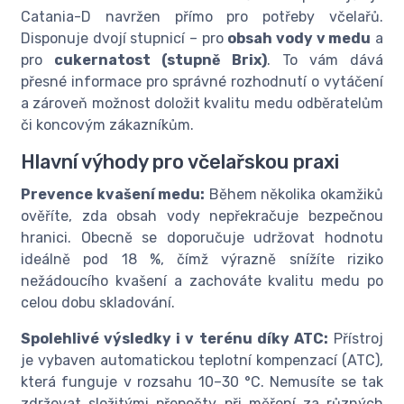
Catania-D navržen přímo pro potřeby včelařů.
Disponuje dvojí stupnicí – pro
obsah vody v medu
a
pro
cukernatost (stupně Brix)
. To vám dává
přesné informace pro správné rozhodnutí o vytáčení
a zároveň možnost doložit kvalitu medu odběratelům
či koncovým zákazníkům.
Hlavní výhody pro včelařskou praxi
Prevence kvašení medu:
Během několika okamžiků
ověříte, zda obsah vody nepřekračuje bezpečnou
hranici. Obecně se doporučuje udržovat hodnotu
ideálně pod 18 %, čímž výrazně snížíte riziko
nežádoucího kvašení a zachováte kvalitu medu po
celou dobu skladování.
Spolehlivé výsledky i v terénu díky ATC:
Přístroj
je vybaven automatickou teplotní kompenzací (ATC),
která funguje v rozsahu 10–30 °C. Nemusíte se tak
zdržovat složitými přepočty při měření za různých