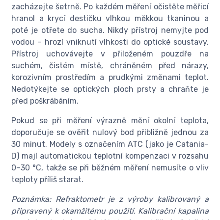
zacházejte šetrně. Po každém měření očistěte měřicí
hranol a krycí destičku vlhkou měkkou tkaninou a
poté je otřete do sucha. Nikdy přístroj nemyjte pod
vodou – hrozí vniknutí vlhkosti do optické soustavy.
Přístroj uchovávejte v přiloženém pouzdře na
suchém, čistém místě, chráněném před nárazy,
korozivním prostředím a prudkými změnami teplot.
Nedotýkejte se optických ploch prsty a chraňte je
před poškrábáním.
Pokud se při měření výrazně mění okolní teplota,
doporučuje se ověřit nulový bod přibližně jednou za
30 minut. Modely s označením ATC (jako je Catania-
D) mají automatickou teplotní kompenzaci v rozsahu
0–30 °C, takže se při běžném měření nemusíte o vliv
teploty příliš starat.
Poznámka: Refraktometr je z výroby kalibrovaný a
připravený k okamžitému použití. Kalibrační kapalina