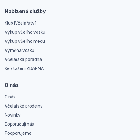
Nabízené služby
Klub iVčelařství
Výkup včelího vosku
Výkup včelího medu
Výměna vosku
Včelařská poradna
Ke stažení ZDARMA
O nás
O nás
Včelařské prodejny
Novinky
Doporučují nás
Podporujeme