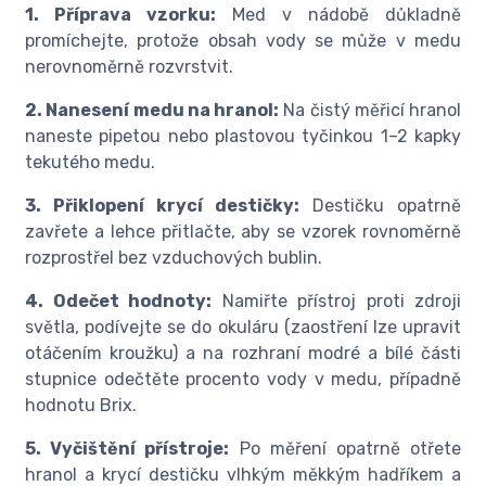
1. Příprava vzorku:
Med v nádobě důkladně
promíchejte, protože obsah vody se může v medu
nerovnoměrně rozvrstvit.
2. Nanesení medu na hranol:
Na čistý měřicí hranol
naneste pipetou nebo plastovou tyčinkou 1–2 kapky
tekutého medu.
3. Přiklopení krycí destičky:
Destičku opatrně
zavřete a lehce přitlačte, aby se vzorek rovnoměrně
rozprostřel bez vzduchových bublin.
4. Odečet hodnoty:
Namiřte přístroj proti zdroji
světla, podívejte se do okuláru (zaostření lze upravit
otáčením kroužku) a na rozhraní modré a bílé části
stupnice odečtěte procento vody v medu, případně
hodnotu Brix.
5. Vyčištění přístroje:
Po měření opatrně otřete
hranol a krycí destičku vlhkým měkkým hadříkem a