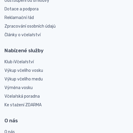
Odstoupení od smlouvy
Dotace a podpora
Reklamační řád
Zpracování osobních údajů
Články o včelařství
Nabízené služby
Klub iVčelařství
Výkup včelího vosku
Výkup včelího medu
Výměna vosku
Včelařská poradna
Ke stažení ZDARMA
O nás
O nás