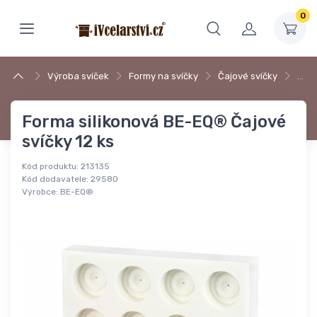
0
Výroba svíček
Formy na svíčky
Čajové svíčky
…
Forma silikonová BE-EQ® Čajové
svíčky 12 ks
Kód produktu:
213135
Kód dodavatele:
29580
Výrobce:
BE-EQ®