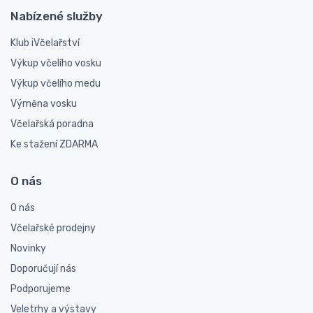
Nabízené služby
Klub iVčelařství
Výkup včelího vosku
Výkup včelího medu
Výměna vosku
Včelařská poradna
Ke stažení ZDARMA
O nás
O nás
Včelařské prodejny
Novinky
Doporučují nás
Podporujeme
Veletrhy a výstavy