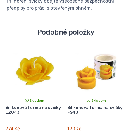
Při hoření svíčky dbejte všeobecné bezpečnostní
předpisy pro práci s otevřeným ohněm.
Podobné položky
Skladem
Skladem
s
Silikonová forma na svíčky
Silikonová forma na svíčky
LZ043
FS40
774 Kč
190 Kč