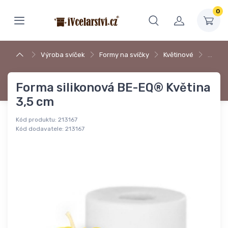
0
Výroba svíček
Formy na svíčky
Květinové
…
Forma silikonová BE-EQ® Květina
3,5 cm
Kód produktu:
213167
Kód dodavatele:
213167