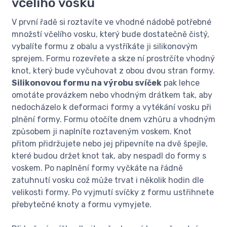
včelího vosku
V první řadě si roztavíte ve vhodné nádobě potřebné
množstí včelího vosku, který bude dostatečně čistý,
vybalíte formu z obalu a vystříkáte ji silikonovým
sprejem. Formu rozevřete a skze ní prostrčíte vhodný
knot, který bude vyčuhovat z obou dvou stran formy.
Silikonovou formu na výrobu svíček
pak lehce
omotáte provázkem nebo vhodným drátkem tak, aby
nedocházelo k deformaci formy a vytékání vosku při
plnění formy. Formu otočíte dnem vzhůru a vhodným
způsobem ji naplníte roztaveným voskem. Knot
přitom přidržujete nebo jej připevníte na dvě špejle,
které budou držet knot tak, aby nespadl do formy s
voskem. Po naplnění formy vyčkáte na řádně
zatuhnutí vosku což může trvat i několik hodin dle
velikosti formy. Po vyjmutí svíčky z formu ustřihnete
přebytečné knoty a formu vymyjete.