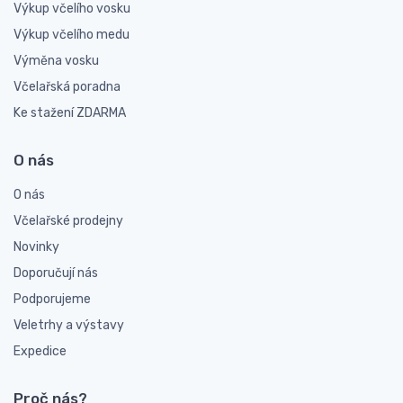
Výkup včelího vosku
Výkup včelího medu
Výměna vosku
Včelařská poradna
Ke stažení ZDARMA
O nás
O nás
Včelařské prodejny
Novinky
Doporučují nás
Podporujeme
Veletrhy a výstavy
Expedice
Proč nás?