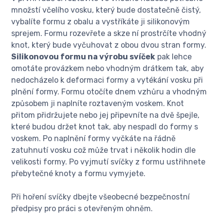
množstí včelího vosku, který bude dostatečně čistý,
vybalíte formu z obalu a vystříkáte ji silikonovým
sprejem. Formu rozevřete a skze ní prostrčíte vhodný
knot, který bude vyčuhovat z obou dvou stran formy.
Silikonovou formu na výrobu svíček
pak lehce
omotáte provázkem nebo vhodným drátkem tak, aby
nedocházelo k deformaci formy a vytékání vosku při
plnění formy. Formu otočíte dnem vzhůru a vhodným
způsobem ji naplníte roztaveným voskem. Knot
přitom přidržujete nebo jej připevníte na dvě špejle,
které budou držet knot tak, aby nespadl do formy s
voskem. Po naplnění formy vyčkáte na řádně
zatuhnutí vosku což může trvat i několik hodin dle
velikosti formy. Po vyjmutí svíčky z formu ustřihnete
přebytečné knoty a formu vymyjete.
Při hoření svíčky dbejte všeobecné bezpečnostní
předpisy pro práci s otevřeným ohněm.