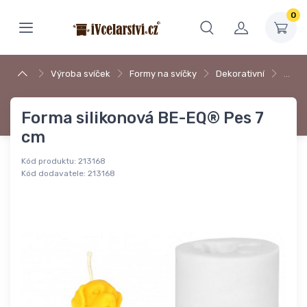
0
Výroba svíček
Formy na svíčky
Dekorativní
…
Forma silikonová BE-EQ® Pes 7
cm
Kód produktu:
213168
Kód dodavatele:
213168