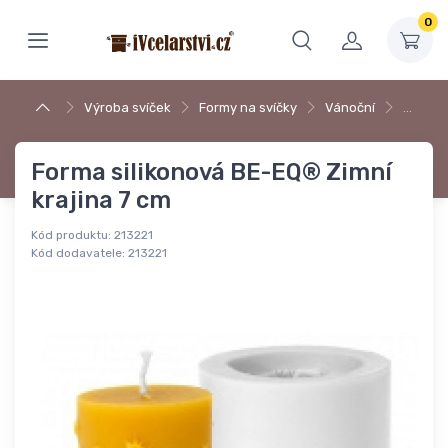
0
Výroba svíček
Formy na svíčky
Vánoční
…
Forma silikonová BE-EQ® Zimní
krajina 7 cm
Kód produktu:
213221
Kód dodavatele:
213221