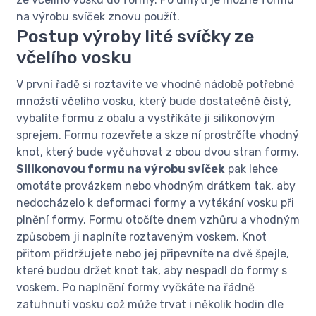
na výrobu svíček znovu použít.
Postup výroby lité svíčky ze
včelího vosku
V první řadě si roztavíte ve vhodné nádobě potřebné
množstí včelího vosku, který bude dostatečně čistý,
vybalíte formu z obalu a vystříkáte ji silikonovým
sprejem. Formu rozevřete a skze ní prostrčíte vhodný
knot, který bude vyčuhovat z obou dvou stran formy.
Silikonovou formu na výrobu svíček
pak lehce
omotáte provázkem nebo vhodným drátkem tak, aby
nedocházelo k deformaci formy a vytékání vosku při
plnění formy. Formu otočíte dnem vzhůru a vhodným
způsobem ji naplníte roztaveným voskem. Knot
přitom přidržujete nebo jej připevníte na dvě špejle,
které budou držet knot tak, aby nespadl do formy s
voskem. Po naplnění formy vyčkáte na řádně
zatuhnutí vosku což může trvat i několik hodin dle