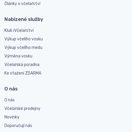
Články o včelařství
Nabízené služby
Klub iVčelařství
Výkup včelího vosku
Výkup včelího medu
Výměna vosku
Včelařská poradna
Ke stažení ZDARMA
O nás
O nás
Včelařské prodejny
Novinky
Doporučují nás