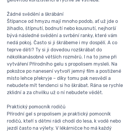
Žádné svědění a škrábání
Štípance od hmyzu mají mnoho podob, ať už jde o
žihadlo, štípnutí, bodnutí nebo kousnutí, nejhorší
bývá následné svědění a svrbění ranky, které vám
nedá pokoj. Často si ji škrábeme i my dospělí. A co
teprve děti? Ty si ji dovedou rozškrábat do
několikanásobně větších rozměrů. I na to jsme při
vytváření Přírodního gelu s propolisem mysleli. Na
pokožce po nanesení vytvoří jemný film a postižené
místo lehce překryje – díky tomu pak nesvědí a
nebudete mít tendenci si ho škrábat. Rána se rychle
zklidní a za chvilku už o ní nebudete vědět.
Praktický pomocník rodičů
Přírodní gel s propolisem je praktický pomocník
rodičů, kteří s dětmi rádi chodí do lesa, k vodě nebo
jezdí často na výlety. V lékárničce ho má každý