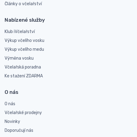
Články o včelařství
Nabízené služby
Klub iVčelařství
Výkup včelího vosku
Výkup včelího medu
Výměna vosku
Včelařská poradna
Ke stažení ZDARMA
O nás
O nás
Včelařské prodejny
Novinky
Doporučují nás