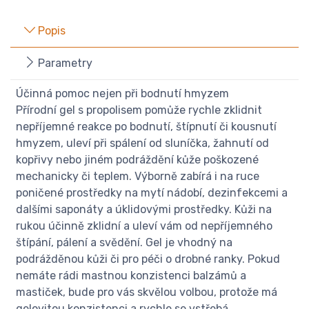
Popis
Parametry
Účinná pomoc nejen při bodnutí hmyzem
Přírodní gel s propolisem pomůže rychle zklidnit
nepříjemné reakce po bodnutí, štípnutí či kousnutí
hmyzem, uleví při spálení od sluníčka, žahnutí od
kopřivy nebo jiném podráždění kůže poškozené
mechanicky či teplem. Výborně zabírá i na ruce
poničené prostředky na mytí nádobí, dezinfekcemi a
dalšími saponáty a úklidovými prostředky. Kůži na
rukou účinně zklidní a uleví vám od nepříjemného
štípání, pálení a svědění. Gel je vhodný na
podrážděnou kůži či pro péči o drobné ranky. Pokud
nemáte rádi mastnou konzistenci balzámů a
mastiček, bude pro vás skvělou volbou, protože má
gelovitou konzistenci a rychle se vstřebá.