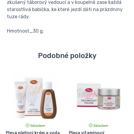
zkušený táborový vedoucí a v koupelně zase každá
starostlivá babička, ke které jezdí děti na prázdniny
tuze rády.
Hmotnost_30 g.
Podobné položky
Skladem
Skladem
g
Pleva pleťový krém a voda
Pleva vitamínový