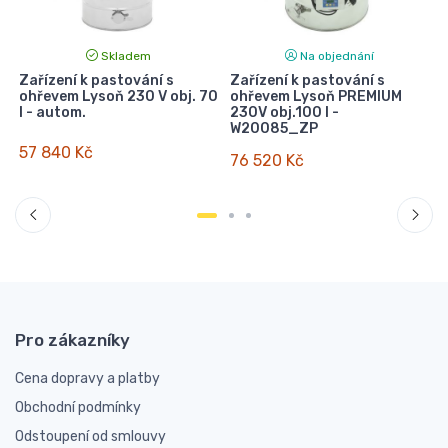
Skladem
Na objednání
Zařízení k pastování s
Zařízení k pastování s
ohřevem Lysoň 230 V obj. 70
ohřevem Lysoň PREMIUM
.
l - autom.
230V obj.100 l -
W20085_ZP
57 840 Kč
76 520 Kč
Pro zákazníky
Cena dopravy a platby
Obchodní podmínky
Odstoupení od smlouvy