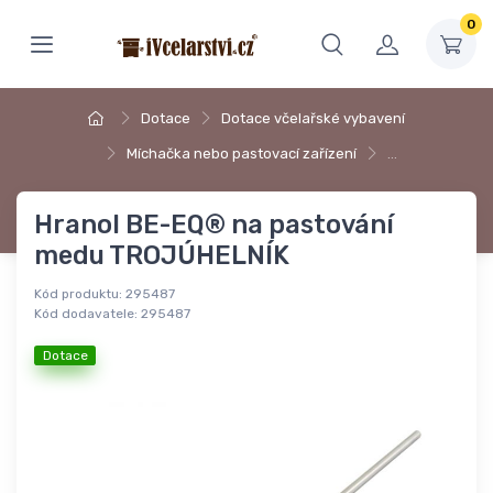
0
Dotace
Dotace včelařské vybavení
Míchačka nebo pastovací zařízení
…
Hranol BE-EQ® na pastování
medu TROJÚHELNÍK
Kód produktu:
295487
Kód dodavatele:
295487
Dotace