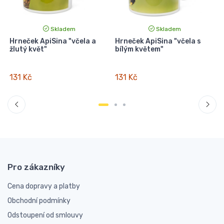
Skladem
Skladem
Hrneček ApiSina "včela a
Hrneček ApiSina "včela s
žlutý květ"
bílým květem"
v
131 Kč
131 Kč
Pro zákazníky
Cena dopravy a platby
Obchodní podmínky
Odstoupení od smlouvy