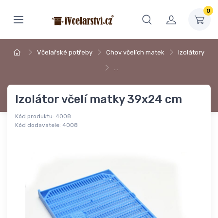
0
Včelařské potřeby
Chov včelích matek
Izolátory
…
Izolátor včelí matky 39x24 cm
Kód produktu:
4008
Kód dodavatele:
4008