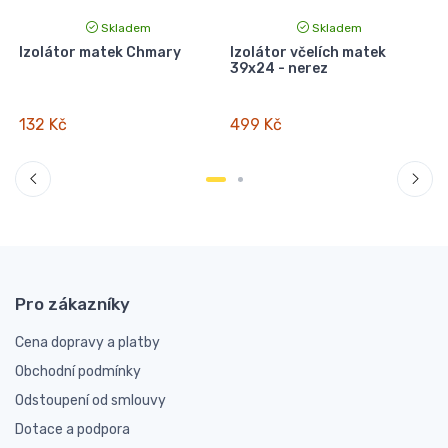
Skladem
Skladem
Izolátor matek Chmary
Izolátor včelích matek
K
39x24 - nerez
132 Kč
499 Kč
Pro zákazníky
Cena dopravy a platby
Obchodní podmínky
Odstoupení od smlouvy
Dotace a podpora