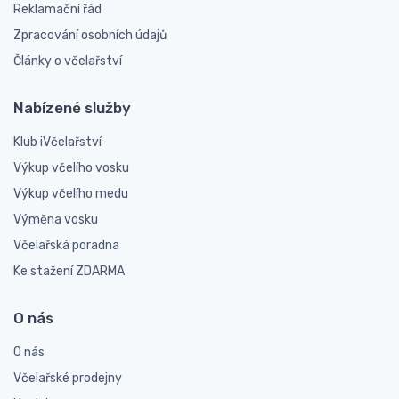
Reklamační řád
Zpracování osobních údajů
Články o včelařství
Nabízené služby
Klub iVčelařství
Výkup včelího vosku
Výkup včelího medu
Výměna vosku
Včelařská poradna
Ke stažení ZDARMA
O nás
O nás
Včelařské prodejny