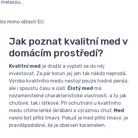
i melasou,
ebo mimo oblasti EU.
Jak poznat kvalitní med v
domácím prostředí?
Kvalitní med
je dražší a vyplatí se do něj
investovat. Za pár korun jej jen tak někdo neprodá.
Výroba kvalitního medu nestojí pouze hodně peněz,
ale i spoustu času a úsilí.
Čistý med
má
nezaměnitelné charakteristické vlastnosti, a to jak
chuťové, tak i látkové. Při ochutnání u kvalitního
medu cítíme lehké škrábání a výraznou chuť.
Med
nesmí být příliš tmavý. Pokud je med příliš tmavý, je
pravděpodobné, že je obarven karamelem.