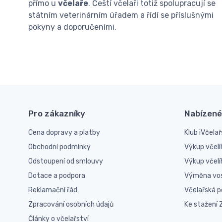
přímo u
včelaře
. Čeští včelaři totiž spolupracují se
státním veterinárním úřadem a řídí se příslušnými
pokyny a doporučeními.
Pro zákazníky
Nabízené
Cena dopravy a platby
Klub iVčelař
Obchodní podmínky
Výkup včelí
Odstoupení od smlouvy
Výkup včel
Dotace a podpora
Výměna vo
Reklamační řád
Včelařská 
Zpracování osobních údajů
Ke stažení
Články o včelařství