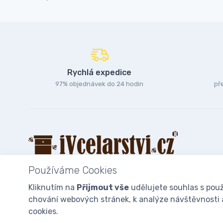
Rychlá expedice
97% objednávek do 24 hodin
př
Používáme Cookies
Kliknutím na
Přijmout vše
udělujete souhlas s použ
chování webových stránek, k analýze návštěvnosti a 
© 2025
iVcelarstvi.cz®
Všechna práva vyhrazena.|
Staňte se fan
cookies.