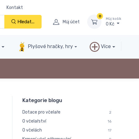
Kontakt
0
Můj košík
Hledat...
Můj účet
0 Kč
y
Plyšové hračky, hry
Více
Kategorie blogu
Dotace pro včelaře
2
O včelařství
16
O včelách
17