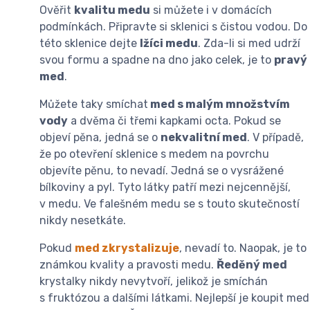
Ověřit
kvalitu medu
si můžete i v domácích
podmínkách. Připravte si sklenici s čistou vodou. Do
této sklenice dejte
lžíci medu
. Zda-li si med udrží
svou formu a spadne na dno jako celek, je to
pravý
med
.
Můžete taky smíchat
med s malým množstvím
vody
a dvěma či třemi kapkami octa. Pokud se
objeví pěna, jedná se o
nekvalitní med
. V případě,
že po otevření sklenice s medem na povrchu
objevíte pěnu, to nevadí. Jedná se o vysrážené
bílkoviny a pyl. Tyto látky patří mezi nejcennější,
v medu. Ve falešném medu se s touto skutečností
nikdy nesetkáte.
Pokud
med zkrystalizuje
, nevadí to. Naopak, je to
známkou kvality a pravosti medu.
Ředěný med
krystalky nikdy nevytvoří, jelikož je smíchán
s fruktózou a dalšími látkami. Nejlepší je koupit med