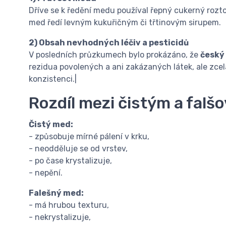
Dříve se k ředění medu používal řepný cukerný rozto
med ředí levným kukuřičným či třtinovým sirupem.
2) Obsah nevhodných léčiv a pesticidů
V posledních průzkumech bylo prokázáno, že
český
rezidua povolených a ani zakázaných látek, ale zcel
konzistenci.|
Rozdíl mezi čistým a fa
Čistý med:
- způsobuje mírné pálení v krku,
- neodděluje se od vrstev,
- po čase krystalizuje,
- nepění.
Falešný med:
- má hrubou texturu,
- nekrystalizuje,