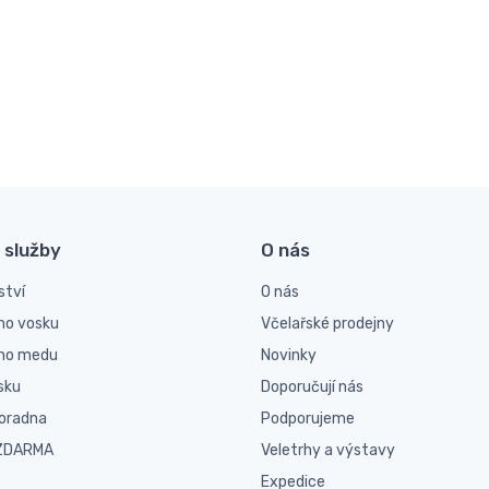
 služby
O nás
ství
O nás
ho vosku
Včelařské prodejny
ího medu
Novinky
sku
Doporučují nás
poradna
Podporujeme
 ZDARMA
Veletrhy a výstavy
Expedice