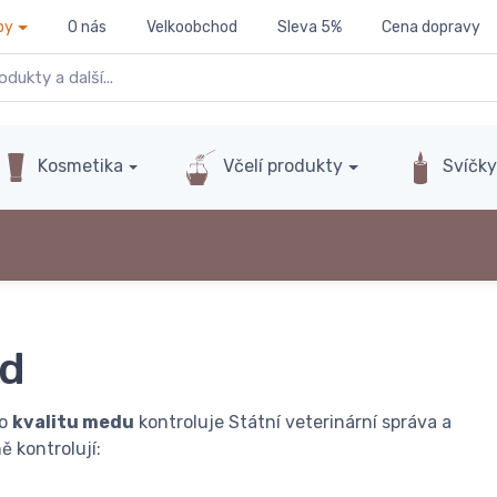
py
O nás
Velkoobchod
Sleva 5%
Cena dopravy
Kosmetika
Včelí produkty
Svíčk
ed
to
kvalitu medu
kontroluje Státní veterinární správa a
 kontrolují: