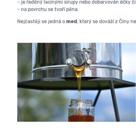
- je ředěný lacinými sirupy nebo dobarvován éčky č
- na povrchu se tvoří pěna.
Nejčastěji se jedná o
med
, který se dováží z Číny n