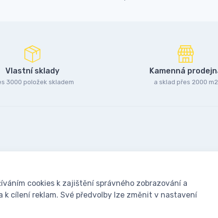
Vlastní sklady
Kamenná prodejn
es 3000 položek skladem
a sklad přes 2000 m2
íváním cookies k zajištění správného zobrazování a
k cílení reklam. Své předvolby lze změnit v nastavení
oušky: Včelařské potřeby - www.ivcelarstvi.cz