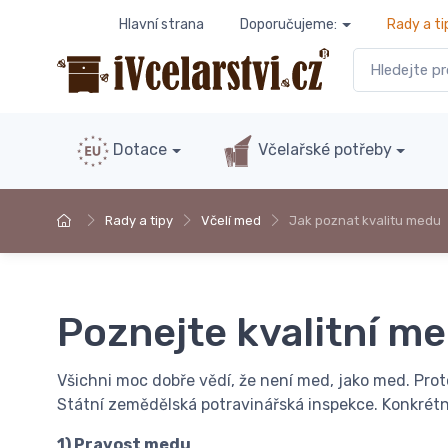
Hlavní strana
Doporučujeme:
Rady a ti
Dotace
Včelařské potřeby
Rady a tipy
Včelí med
Jak poznat kvalitu medu
Poznejte kvalitní m
Všichni moc dobře vědí, že není med, jako med. Pro
Státní zemědělská potravinářská inspekce. Konkrétně
1) Pravost medu