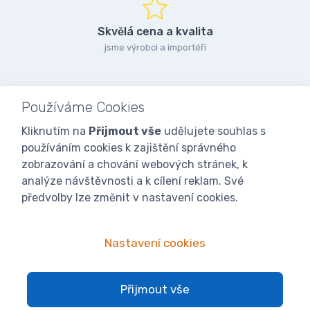
Skvělá cena a kvalita
jsme výrobci a importéři
Používáme Cookies
Kliknutím na
Přijmout vše
udělujete souhlas s
používáním cookies k zajištění správného
zobrazování a chování webových stránek, k
analýze návštěvnosti a k cílení reklam. Své
předvolby lze změnit v nastavení cookies.
Nastavení cookies
© 2025
iVcelarstvi.cz®
Všechna práva vyhrazena.|
Staňte se
Přijmout vše
fanoušky: Včelařské potřeby - www.ivcelarstvi.cz