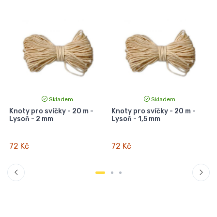
Skladem
Skladem
Knoty pro svíčky - 20 m -
Knoty pro svíčky - 20 m -
K
Lysoň - 2 mm
Lysoň - 1,5 mm
72 Kč
72 Kč