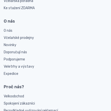
Včelařská poradna
Ke stažení ZDARMA
O nás
O nás
Včelařské prodejny
Novinky
Doporučují nás
Podporujeme
Veletrhy a výstavy
Expedice
Proč nás?
Velkoobchod
Spokojení zákazníci
Bezodkladné vyřizování reklamací