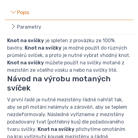
Popis
Parametry
Knot na svíčky
je spleten z provázku ze 100%
bavlny.
Knot na svíčky
je možné použít do různých
průměrů svíček, a proto je nutné vybrat vhodný knot.
Knot na svíčky
můžete použít na svíčky motané z
mezistěn ze včelího vosku a nebo na svíčky lité.
Návod na výrobu motaných
svíček
V první řadě je nutné mezistěny řádně nahřát tak,
aby se při motání nelámyly a zárověň, aby se teplem
nezdeformovaly. Následně vyřízneme z mezistěny
požadovaný tvat (potřebný kus) dle požadovaného
tvaru svíčky.
Knot na svíčky
přichytíme omotáním
na kraj vyříznutý kousek mezistěny a řádně