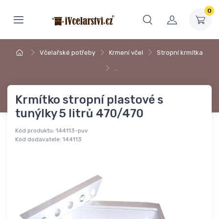
0
Včelařské potřeby
Krmení včel
Stropní krmítka
…
Krmítko stropní plastové s
tunýlky 5 litrů 470/470
Kód produktu:
144113-puv
Kód dodavatele:
144113