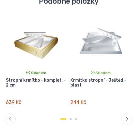
Podobné položky
Skladem
Skladem
Stropní krmítko - komplet. -
Krmítko stropní - Ještěd -
2 cm
plast
639 Kč
244 Kč