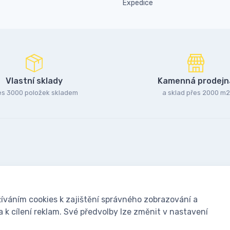
Expedice
Vlastní sklady
Kamenná prodejn
es 3000 položek skladem
a sklad přes 2000 m2
íváním cookies k zajištění správného zobrazování a
k cílení reklam. Své předvolby lze změnit v nastavení
oušky: Včelařské potřeby - www.ivcelarstvi.cz