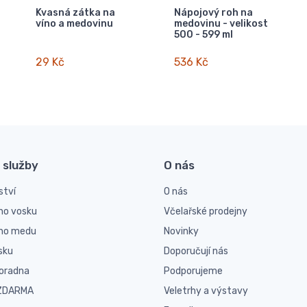
Kvasná zátka na
Nápojový roh na
víno a medovinu
medovinu - velikost
500 - 599 ml
29 Kč
536 Kč
 služby
O nás
ství
O nás
ho vosku
Včelařské prodejny
ího medu
Novinky
sku
Doporučují nás
poradna
Podporujeme
 ZDARMA
Veletrhy a výstavy