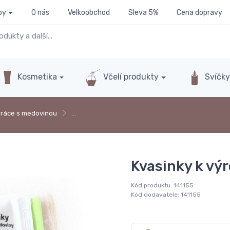
py
O nás
Velkoobchod
Sleva 5%
Cena dopravy
Kosmetika
Včelí produkty
Svíčk
ráce s medovinou
…
Kvasinky k vý
Kód produktu:
141155
Kód dodavatele:
141155