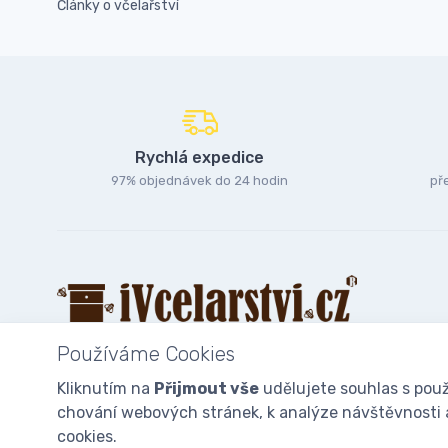
Články o včelařství
Rychlá expedice
97% objednávek do 24 hodin
př
Používáme Cookies
Kliknutím na
Přijmout vše
udělujete souhlas s použ
chování webových stránek, k analýze návštěvnosti a 
© 2025
iVcelarstvi.cz®
Všechna práva vyhrazena.|
Staňte se fan
cookies.