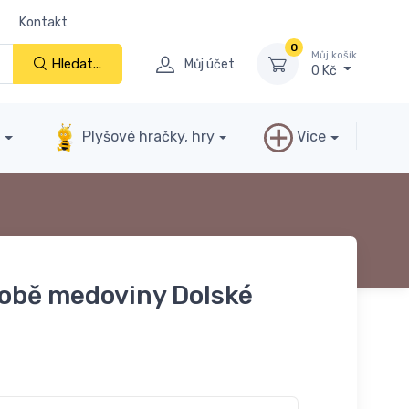
Kontakt
0
Můj košík
Hledat...
Můj účet
0 Kč
y
Plyšové hračky, hry
Více
robě medoviny Dolské