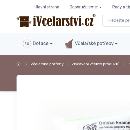
Hlavní strana
Doporučujeme:
Rady a ti
Dotace
Včelařské potřeby
Včelařské potřeby
Získávání včelích produktů
P