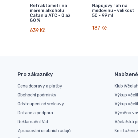
Refraktometr na
Nápojový roh na
měření alkoholu
medovinu - velikost
Catania ATC - 0 až
50 - 99 ml
80 %
187 Kč
639 Kč
Pro zákazníky
Nabízené
Cena dopravy a platby
Klub iVčelař
Obchodní podmínky
Výkup včelí
Odstoupení od smlouvy
Výkup včel
Dotace a podpora
Výměna vo
Reklamační řád
Včelařská 
Zpracování osobních údajů
Ke stažení