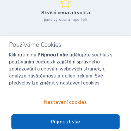
Skvělá cena a kvalita
jsme výrobci a importéři
Používáme Cookies
Kliknutím na
Přijmout vše
udělujete souhlas s
používáním cookies k zajištění správného
zobrazování a chování webových stránek, k
analýze návštěvnosti a k cílení reklam. Své
předvolby lze změnit v nastavení cookies.
Nastavení cookies
© 2025
iVcelarstvi.cz®
Všechna práva vyhrazena.|
Staňte se
Přijmout vše
fanoušky: Včelařské potřeby - www.ivcelarstvi.cz