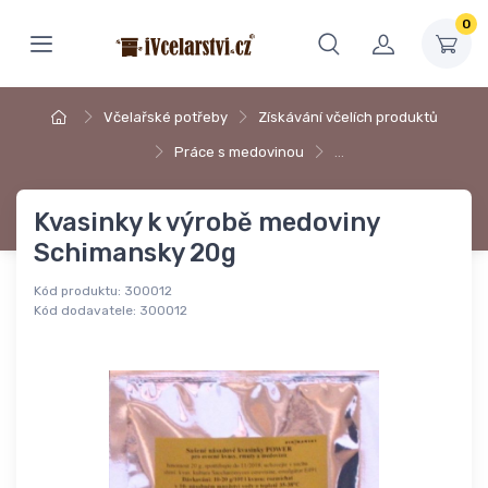
0
Včelařské potřeby
Získávání včelích produktů
Práce s medovinou
…
Kvasinky k výrobě medoviny
Schimansky 20g
Kód produktu:
300012
Kód dodavatele:
300012