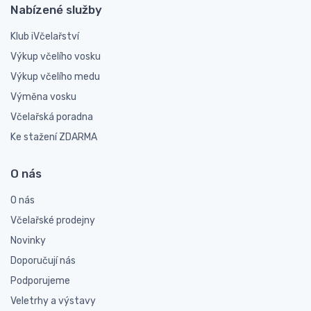
Nabízené služby
Klub iVčelařství
Výkup včelího vosku
Výkup včelího medu
Výměna vosku
Včelařská poradna
Ke stažení ZDARMA
O nás
O nás
Včelařské prodejny
Novinky
Doporučují nás
Podporujeme
Veletrhy a výstavy