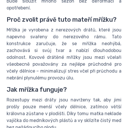
bude sloužit mnoho sezón bez deformací a
opotřebení.
Proč zvolit právě tuto mateří mřížku?
Mřížka je vyrobena z nerezových drátů, které jsou
napevno svařeny do nerezového rámu. Tato
konstrukce zaručuje, že se mřížka neohýbá,
zachovává si svůj tvar a nabízí dlouhodobou
odolnost. Kovové drátěné mřížky jsou mezi včelaři
všeobecně považovány za nejlépe průchodné pro
včely dělnice – minimalizují stres včel při průchodu a
nebrání plynulému provozu úlu.
Jak mřížka funguje?
Rozestupy mezi dráty jsou navrženy tak, aby jimi
prošly pouze menší včely dělnice, zatímco větší
královna zůstane v plodišti. Díky tomu matka neklade
vajíčka do medníkových plástů a vy sklízíte čistý med
bez nežádoucího plodu.