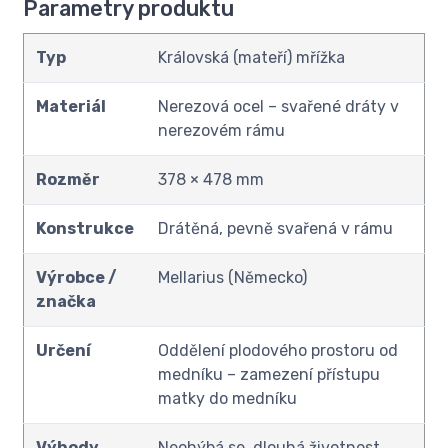
Parametry produktu
Typ
Královská (mateří) mřížka
Materiál
Nerezová ocel – svařené dráty v
nerezovém rámu
Rozměr
378 × 478 mm
Konstrukce
Drátěná, pevně svařená v rámu
Výrobce /
Mellarius (Německo)
značka
Určení
Oddělení plodového prostoru od
medníku – zamezení přístupu
matky do medníku
Výhody
Neohýbá se, dlouhá životnost,