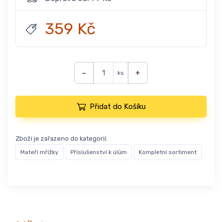
359 Kč
−
+
ks
Přidat do Košíku
Zboží je zařazeno do kategorií:
Mateří mřížky
Příslušenství k úlům
Kompletní sortiment