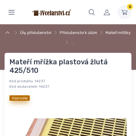
0
Úly, příslušenství
Příslušenství k úlům
Mateří mřížky
…
Mateří mřížka plastová žlutá
425/510
Kód produktu:
14237
Kód dodavatele:
14237
Výprodej