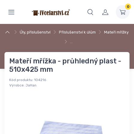
0
Úly, příslušenství
Příslušenství k úlům
Mateří mřížky
…
Mateří mřížka - průhledný plast -
510x425 mm
Kód produktu:
104216
Výrobce:
JaHan