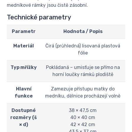
medníkové rámky jsou čistě zásobní.
Technické parametry
Parametr
Hodnota / Popis
Materiál
Čirá (průhledná) lisovaná plastová
fólie
Typ mřížky
Pokládaná – umisťuje se přímo na
horní loučky rámků plodiště
Hlavní
Zamezuje přístupu matky do
funkce
medníku, dělnice procházejí volně
Dostupné
38 × 47,5 cm
rozměry (š
40 × 40 cm
× d)
42 × 42 cm
43,5 × 37 cm