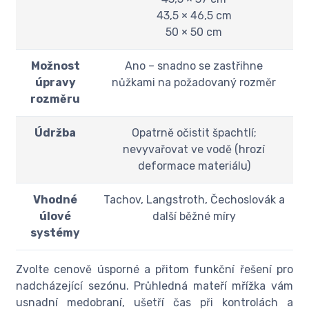
43,5 × 46,5 cm
50 × 50 cm
Možnost
Ano – snadno se zastřihne
úpravy
nůžkami na požadovaný rozměr
rozměru
Údržba
Opatrně očistit špachtlí;
nevyvařovat ve vodě (hrozí
deformace materiálu)
Vhodné
Tachov, Langstroth, Čechoslovák a
úlové
další běžné míry
systémy
Zvolte cenově úsporné a přitom funkční řešení pro
nadcházející sezónu. Průhledná mateří mřížka vám
usnadní medobraní, ušetří čas při kontrolách a