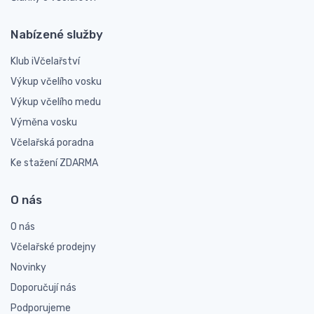
Nabízené služby
Klub iVčelařství
Výkup včelího vosku
Výkup včelího medu
Výměna vosku
Včelařská poradna
Ke stažení ZDARMA
O nás
O nás
Včelařské prodejny
Novinky
Doporučují nás
Podporujeme