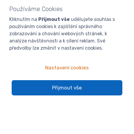
97% objednávek do 24 hodin
Používáme Cookies
Kliknutím na
Přijmout vše
udělujete souhlas s
používáním cookies k zajištění správného
Vlastní sklady
zobrazování a chování webových stránek, k
přes 3000 položek skladem
analýze návštěvnosti a k cílení reklam. Své
předvolby lze změnit v nastavení cookies.
Kamenná prodejna
Nastavení cookies
a sklad přes 2000 m2
Přijmout vše
Skvělá cena a kvalita
jsme výrobci a importéři