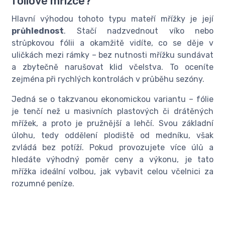
fóliové mřížce?
Hlavní výhodou tohoto typu mateří mřížky je její
průhlednost
. Stačí nadzvednout víko nebo
strůpkovou fólii a okamžitě vidíte, co se děje v
uličkách mezi rámky – bez nutnosti mřížku sundávat
a zbytečně narušovat klid včelstva. To oceníte
zejména při rychlých kontrolách v průběhu sezóny.
Jedná se o takzvanou ekonomickou variantu – fólie
je tenčí než u masivních plastových či drátěných
mřížek, a proto je pružnější a lehčí. Svou základní
úlohu, tedy oddělení plodiště od medníku, však
zvládá bez potíží. Pokud provozujete více úlů a
hledáte výhodný poměr ceny a výkonu, je tato
mřížka ideální volbou, jak vybavit celou včelnici za
rozumné peníze.