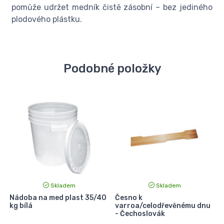
pomůže udržet medník čistě zásobní – bez jediného
plodového plástku.
Podobné položky
Skladem
Skladem
Nádoba na med plast 35/40
Česno k
S
kg bílá
varroa/celodřevěnému dnu
- Čechoslovák