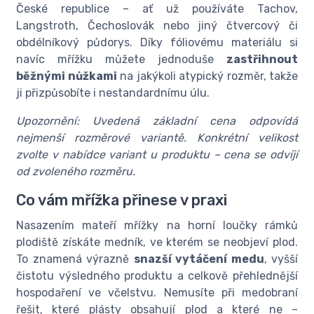
České republice – ať už používáte Tachov,
Langstroth, Čechoslovák nebo jiný čtvercový či
obdélníkový půdorys. Díky fóliovému materiálu si
navíc mřížku můžete jednoduše
zastřihnout
běžnými nůžkami
na jakýkoli atypický rozměr, takže
ji přizpůsobíte i nestandardnímu úlu.
Upozornění: Uvedená základní cena odpovídá
nejmenší rozměrové variantě. Konkrétní velikost
zvolte v nabídce variant u produktu – cena se odvíjí
od zvoleného rozměru.
Co vám mřížka přinese v praxi
Nasazením mateří mřížky na horní loučky rámků
plodiště získáte medník, ve kterém se neobjeví plod.
To znamená výrazně
snazší vytáčení medu
, vyšší
čistotu výsledného produktu a celkově přehlednější
hospodaření ve včelstvu. Nemusíte při medobraní
řešit, které plásty obsahují plod a které ne –