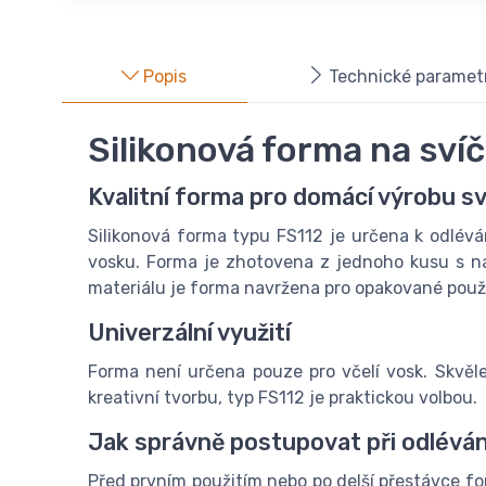
Popis
Technické paramet
Silikonová forma na svíč
Kvalitní forma pro domácí výrobu s
Silikonová forma typu FS112 je určena k odléván
vosku. Forma je zhotovena z jednoho kusu s na
materiálu je forma navržena pro opakované použi
Univerzální využití
Forma není určena pouze pro včelí vosk. Skvěle 
kreativní tvorbu, typ FS112 je praktickou volbou.
Jak správně postupovat při odléván
Před prvním použitím nebo po delší přestávce f