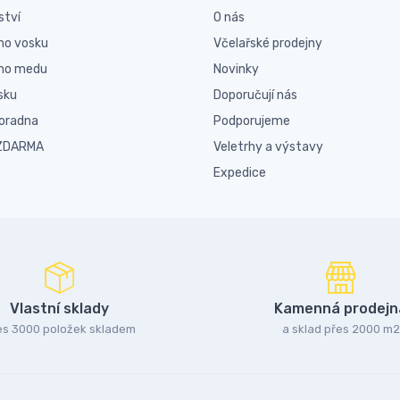
ství
O nás
ho vosku
Včelařské prodejny
ího medu
Novinky
sku
Doporučují nás
poradna
Podporujeme
 ZDARMA
Veletrhy a výstavy
Expedice
Vlastní sklady
Kamenná prodejn
es 3000 položek skladem
a sklad přes 2000 m2