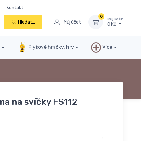
Kontakt
0
Můj košík
Hledat...
Můj účet
0 Kč
y
Plyšové hračky, hry
Více
ma na svíčky FS112