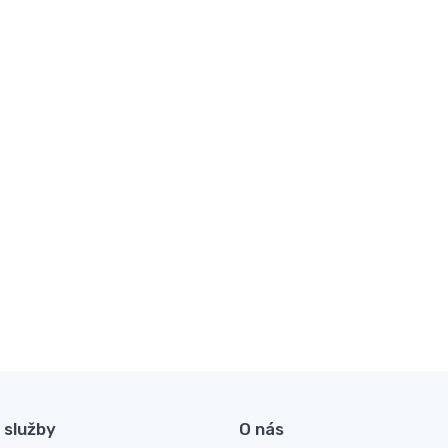
 služby
O nás