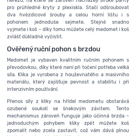
nerezu, na které se zároveň nacházejí široké panty
pro průhledné kryty z plexiskla. Stačí odšroubovat
dva hvězdicové šrouby a celou horní lištu i s
pohonem jednoduše sejmete. Stejně snadno
vyjmete i koš – díky tomu můžete celý medomet i koš
zvlášť důkladně vyčistit.
Ověřený ruční pohon s brzdou
Medomet je vybaven kvalitním ručním pohonem s
převodovkou, díky které není při točení potřeba velká
síla. Klika je vyrobena z houževnatého a masivního
materiálu, který zajišťuje pevnost a stabilitu i při
intenzivním používání.
Přenos síly z kliky na hřídel medometu obstarává
ozubené soukolí se šnekovým závitem. Tento
mechanismus zároveň funguje jako účinná brzda –
jednoduchým pohybem kliky zpět můžete koš
zpomalit nebo zcela zastavit, což vám dává plnou