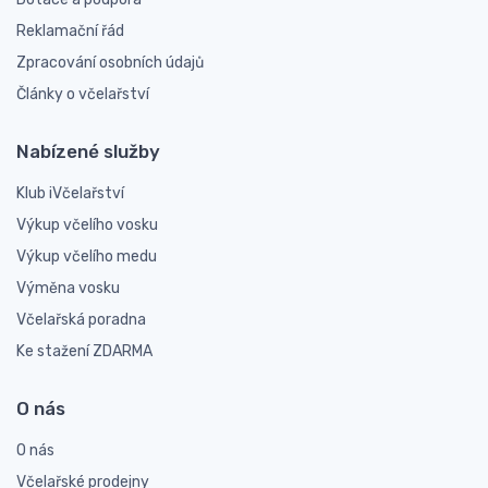
Reklamační řád
Zpracování osobních údajů
Články o včelařství
Nabízené služby
Klub iVčelařství
Výkup včelího vosku
Výkup včelího medu
Výměna vosku
Včelařská poradna
Ke stažení ZDARMA
O nás
O nás
Včelařské prodejny