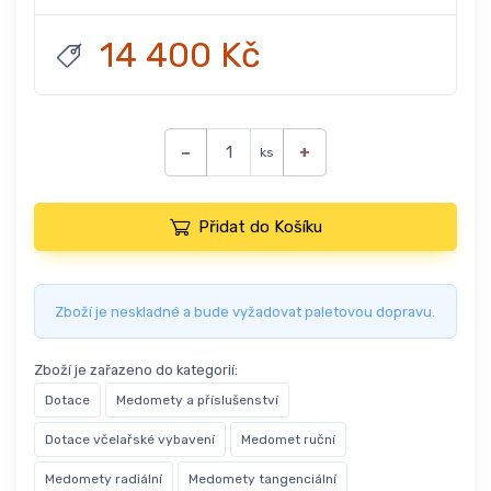
14 400 Kč
−
+
ks
Přidat do Košíku
Zboží je neskladné a bude vyžadovat paletovou dopravu.
Zboží je zařazeno do kategorií:
Dotace
Medomety a příslušenství
Dotace včelařské vybavení
Medomet ruční
Medomety radiální
Medomety tangenciální