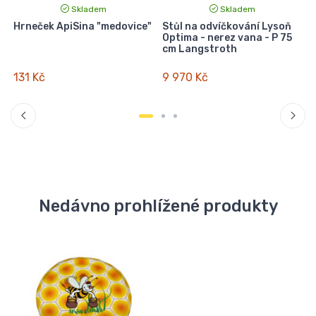
Skladem
Skladem
,
Hrneček ApiSina "medovice"
Stůl na odvíčkování Lysoň
Optima - nerez vana - P 75
cm Langstroth
131 Kč
9 970 Kč
Nedávno prohlížené produkty