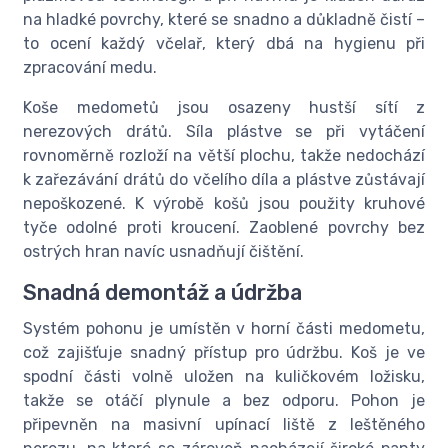
na hladké povrchy, které se snadno a důkladně čistí –
to ocení každý včelař, který dbá na hygienu při
zpracování medu.
Koše medometů jsou osazeny hustší sítí z
nerezových drátů. Síla plástve se při vytáčení
rovnoměrně rozloží na větší plochu, takže nedochází
k zařezávání drátů do včelího díla a plástve zůstávají
nepoškozené. K výrobě košů jsou použity kruhové
tyče odolné proti kroucení. Zaoblené povrchy bez
ostrých hran navíc usnadňují čištění.
Snadná demontáž a údržba
Systém pohonu je umístěn v horní části medometu,
což zajišťuje snadný přístup pro údržbu. Koš je ve
spodní části volně uložen na kuličkovém ložisku,
takže se otáčí plynule a bez odporu. Pohon je
připevněn na masivní upínací liště z leštěného