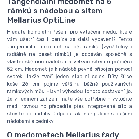
Tangenciální medomet na 5
rámků s nádobou a sítem –
Mellarius OptiLine
Hledáte kompletní řešení pro vytáčení medu, které
vám ušetří čas i peníze za další vybavení? Tento
tangenciální medomet na pět rámků (využitelný i
radiálně na deset rámků) je dodáván společně s
vlastní sběrnou nádobou a velkým sítem o průměru
52 cm. Medomet je k nádobě pevně připojen pomocí
svorek, takže tvoří jeden stabilní celek. Díky šířce
koše 26 cm pojme většinu běžně používaných
rámkových měr. Hlavní výhodou tohoto sestavení je,
že v jediném zařízení máte vše potřebné – vytočíte
med, rovnou ho přecedíte přes integrované síto a
stočíte do nádoby. Odpadá tak manipulace s dalšími
nádobami a cedníky.
O medometech Mellarius řady