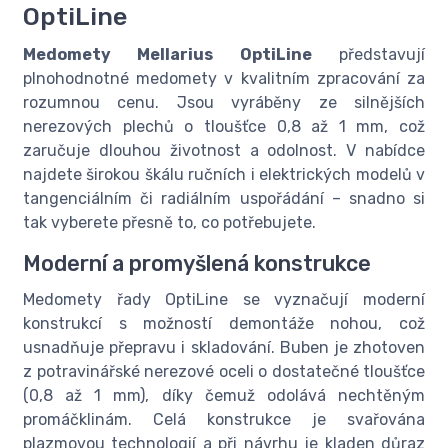
OptiLine
Medomety Mellarius OptiLine
představují
plnohodnotné medomety v kvalitním zpracování za
rozumnou cenu. Jsou vyráběny ze silnějších
nerezových plechů o tloušťce 0,8 až 1 mm, což
zaručuje dlouhou životnost a odolnost. V nabídce
najdete širokou škálu ručních i elektrických modelů v
tangenciálním či radiálním uspořádání – snadno si
tak vyberete přesně to, co potřebujete.
Moderní a promyšlená konstrukce
Medomety řady OptiLine se vyznačují moderní
konstrukcí s možností demontáže nohou, což
usnadňuje přepravu i skladování. Buben je zhotoven
z potravinářské nerezové oceli o dostatečné tloušťce
(0,8 až 1 mm), díky čemuž odolává nechtěným
promáčklinám. Celá konstrukce je svařována
plazmovou technologií a při návrhu je kladen důraz