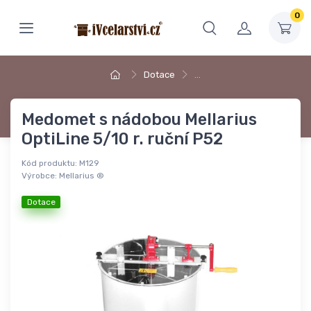
0
Dotace
…
Medomet s nádobou Mellarius
OptiLine 5/10 r. ruční P52
Kód produktu:
M129
Výrobce:
Mellarius ®
Dotace