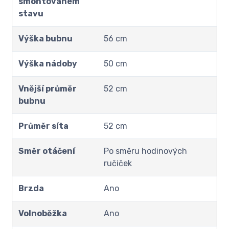
smontovaném
stavu
Výška bubnu
56 cm
Výška nádoby
50 cm
Vnější průměr
52 cm
bubnu
Průměr síta
52 cm
Směr otáčení
Po směru hodinových
ručiček
Brzda
Ano
Volnoběžka
Ano