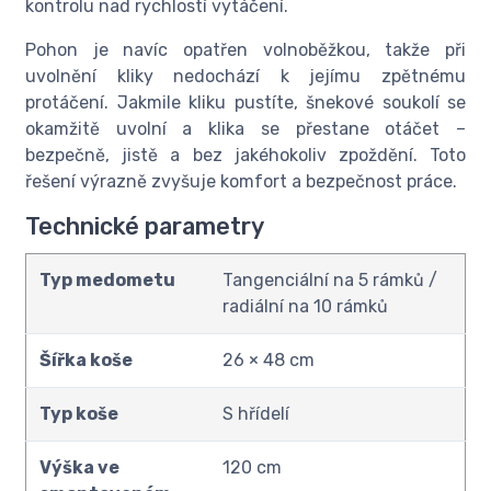
kontrolu nad rychlostí vytáčení.
Pohon je navíc opatřen volnoběžkou, takže při
uvolnění kliky nedochází k jejímu zpětnému
protáčení. Jakmile kliku pustíte, šnekové soukolí se
okamžitě uvolní a klika se přestane otáčet –
bezpečně, jistě a bez jakéhokoliv zpoždění. Toto
řešení výrazně zvyšuje komfort a bezpečnost práce.
Technické parametry
Typ medometu
Tangenciální na 5 rámků /
radiální na 10 rámků
Šířka koše
26 × 48 cm
Typ koše
S hřídelí
Výška ve
120 cm