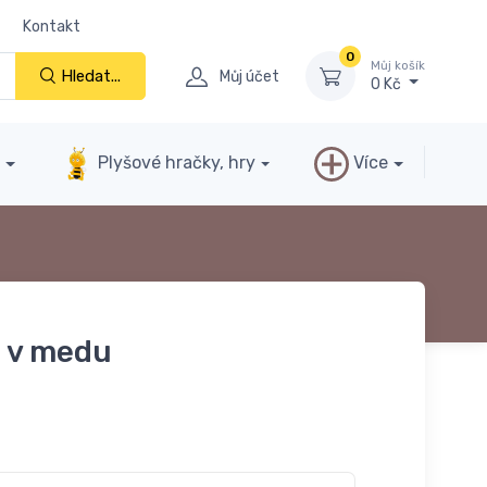
Kontakt
0
Můj košík
Hledat...
Můj účet
0 Kč
y
Plyšové hračky, hry
Více
 v medu