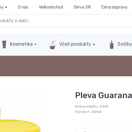
py
O nás
Velkoobchod
Sleva 5%
Cena dopravy
Kosmetika
Včelí produkty
Svíčk
Pleva Guarana
Kód produktu:
0360
Výrobce:
JaHan