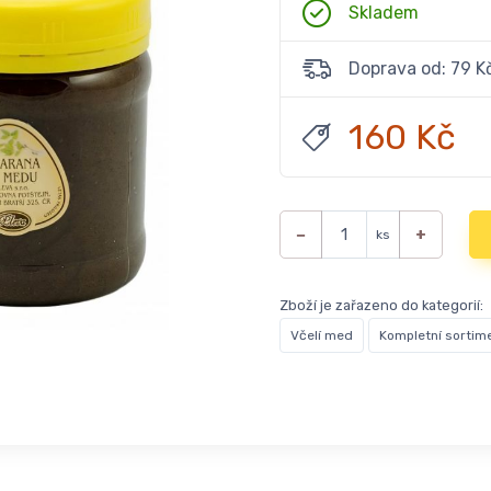
Skladem
Doprava od: 79 K
160 Kč
−
+
ks
Zboží je zařazeno do kategorií:
Včelí med
Kompletní sortim