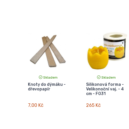
Skladem
Skladem
Knoty do dýmáku -
Silikonová forma -
dřevopapír
Velikonoční vaj. - 4
cm - F031
7,00 Kč
265 Kč