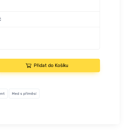
č
Přidat do Košíku
ent
Med s příměsí