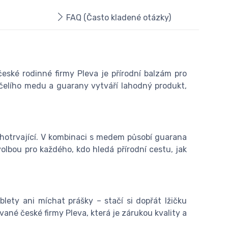
FAQ (Často kladené otázky)
eské rodinné firmy Pleva je přírodní balzám pro
čelího medu a guarany vytváří lahodný produkt,
uhotrvající. V kombinaci s medem působí guarana
olbou pro každého, kdo hledá přírodní cestu, jak
ety ani míchat prášky – stačí si dopřát lžičku
né české firmy Pleva, která je zárukou kvality a