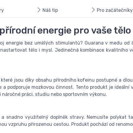
ry
Náš tip
Pro začátečníky
řírodní energie pro vaše tělo
droj energie bez umělých stimulantů? Guarana v medu od č
startovat tělo i mysl. Jedinečná kombinace kvalitního v
které jsou díky obsahu přírodního kofeinu postupné a dlo
e a podporuje mozkovou činnost. Tento produkt je ideální v
ři náročné práci, studiu nebo sportovním výkonu.
snadno využitelný doplněk stravy. Nemusíte polykat tabl
ou vzpruhu přirozenou cestou. Produkt pochází od renomova