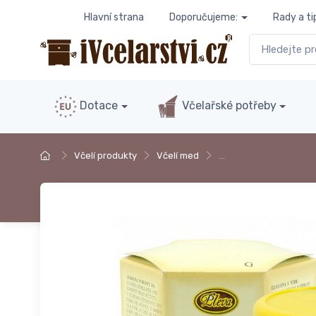
Hlavní strana
Doporučujeme:
Rady a ti
Dotace
Včelařské potřeby
Včelí produkty
Včelí med
…