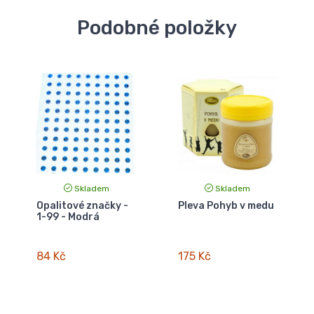
Podobné položky
Skladem
Skladem
Opalitové značky -
Pleva Pohyb v medu
1-99 - Modrá
84 Kč
175 Kč