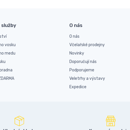
 služby
O nás
ství
O nás
ho vosku
Včelařské prodejny
ího medu
Novinky
sku
Doporučují nás
poradna
Podporujeme
 ZDARMA
Veletrhy a výstavy
Expedice