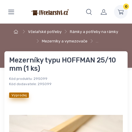
0
Včelařské potřeby
Rámky a potřeby na rámky
Mezerníky a vymezovače
…
Mezerníky typu HOFFMAN 25/10
mm (1 ks)
Kód produktu:
295099
Kód dodavatele:
295099
Výprodej