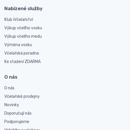
Nabízené služby
Klub iVčelařství
Výkup včelího vosku
Výkup včelího medu
Výměna vosku
Včelařská poradna
Ke stažení ZDARMA
O nás
O nás
Včelařské prodejny
Novinky
Doporučují nás
Podporujeme