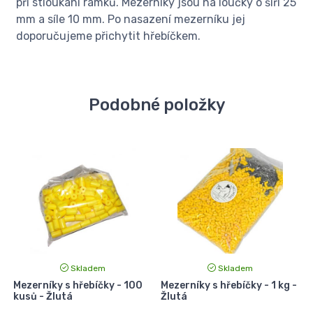
při stloukání rámků. Mezerníky jsou na loučky o šíři 25
mm a síle 10 mm. Po nasazení mezerníku jej
doporučujeme přichytit hřebíčkem.
Podobné položky
Skladem
Skladem
Mezerníky s hřebíčky - 100
Mezerníky s hřebíčky - 1 kg -
M
kusů - Žlutá
Žlutá