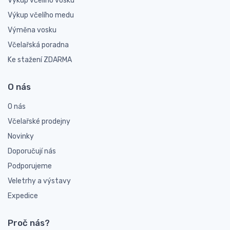
Výkup včelího vosku
Výkup včelího medu
Výměna vosku
Včelařská poradna
Ke stažení ZDARMA
O nás
O nás
Včelařské prodejny
Novinky
Doporučují nás
Podporujeme
Veletrhy a výstavy
Expedice
Proč nás?