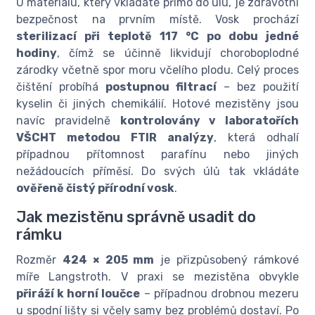
U materiálu, který vkládáte přímo do úlu, je zdravotní
bezpečnost na prvním místě. Vosk prochází
sterilizací při teplotě 117 °C po dobu jedné
hodiny
, čímž se účinně likvidují choroboplodné
zárodky včetně spor moru včelího plodu. Celý proces
čištění probíhá
postupnou filtrací
– bez použití
kyselin či jiných chemikálií. Hotové mezistěny jsou
navíc pravidelně
kontrolovány v laboratořích
VŠCHT metodou FTIR analýzy
, která odhalí
případnou přítomnost parafínu nebo jiných
nežádoucích příměsí. Do svých úlů tak vkládáte
ověřeně čistý přírodní vosk
.
Jak mezistěnu správně usadit do
rámku
Rozměr
424 × 205 mm
je přizpůsobený rámkové
míře Langstroth. V praxi se mezistěna obvykle
přiráží k horní loučce
– případnou drobnou mezeru
u spodní lišty si včely samy bez problémů dostaví. Po