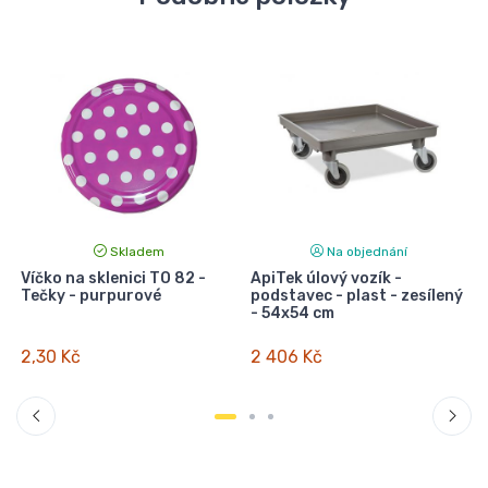
Skladem
Na objednání
Víčko na sklenici TO 82 -
ApiTek úlový vozík -
Tečky - purpurové
podstavec - plast - zesílený
- 54x54 cm
2,30 Kč
2 406 Kč