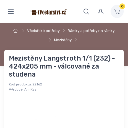
0
Včelařské potřeby
Rámky a potřeby na rámky
Mezistěny
…
Mezistěny Langstroth 1/1 (232) -
424x205 mm - válcované za
studena
Kód produktu:
22162
Výrobce:
AnnKas