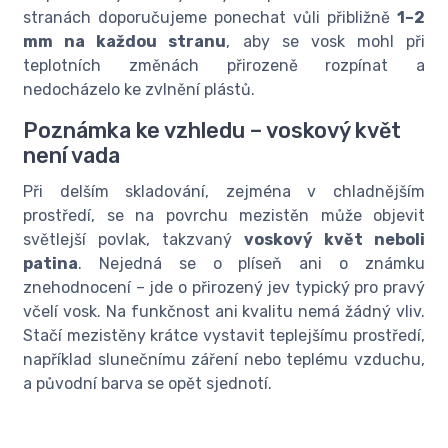
stranách doporučujeme ponechat vůli přibližně
1–2
mm na každou stranu
, aby se vosk mohl při
teplotních změnách přirozeně rozpínat a
nedocházelo ke zvlnění plástů.
Poznámka ke vzhledu – voskový květ
není vada
Při delším skladování, zejména v chladnějším
prostředí, se na povrchu mezistěn může objevit
světlejší povlak, takzvaný
voskový květ neboli
patina
. Nejedná se o plíseň ani o známku
znehodnocení – jde o přirozený jev typický pro pravý
včelí vosk. Na funkčnost ani kvalitu nemá žádný vliv.
Stačí mezistěny krátce vystavit teplejšímu prostředí,
například slunečnímu záření nebo teplému vzduchu,
a původní barva se opět sjednotí.