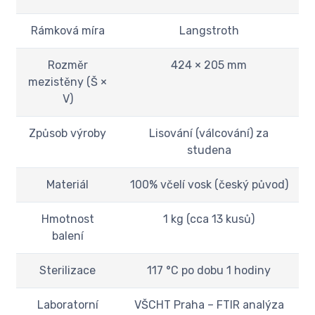
Rámková míra
Langstroth
Rozměr
424 × 205 mm
mezistěny (Š ×
V)
Způsob výroby
Lisování (válcování) za
studena
Materiál
100% včelí vosk (český původ)
Hmotnost
1 kg (cca 13 kusů)
balení
Sterilizace
117 °C po dobu 1 hodiny
Laboratorní
VŠCHT Praha – FTIR analýza