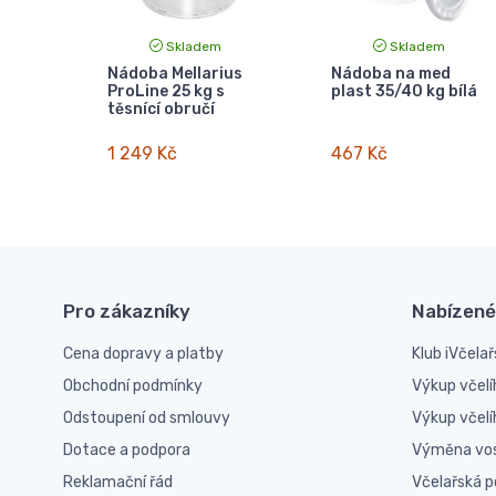
Skladem
Skladem
Nádoba Mellarius
Nádoba na med
ProLine 25 kg s
plast 35/40 kg bílá
těsnící obručí
1 249 Kč
467 Kč
Pro zákazníky
Nabízené
Cena dopravy a platby
Klub iVčelař
Obchodní podmínky
Výkup včelí
Odstoupení od smlouvy
Výkup včel
Dotace a podpora
Výměna vo
Reklamační řád
Včelařská 