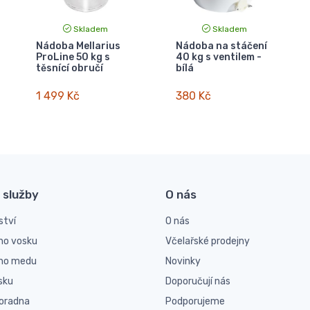
Skladem
Skladem
Nádoba Mellarius
Nádoba na stáčení
ProLine 50 kg s
40 kg s ventilem -
těsnící obručí
bílá
1 499 Kč
380 Kč
 služby
O nás
ství
O nás
ho vosku
Včelařské prodejny
ího medu
Novinky
sku
Doporučují nás
poradna
Podporujeme