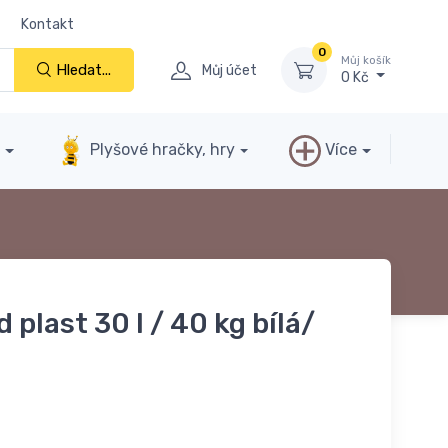
Kontakt
0
Můj košík
Hledat...
Můj účet
0 Kč
y
Plyšové hračky, hry
Více
plast 30 l / 40 kg bílá/