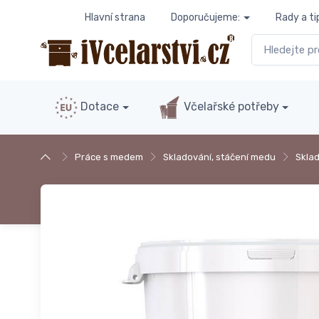
Hlavní strana
Doporučujeme:
Rady a ti
Dotace
Včelařské potřeby
Práce s medem
Skladování​, stáčení medu
Skla