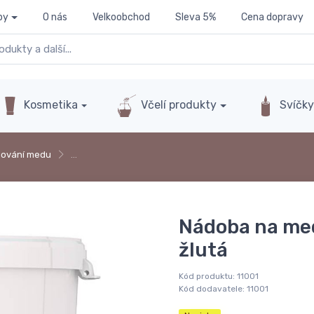
py
O nás
Velkoobchod
Sleva 5%
Cena dopravy
Kosmetika
Včelí produkty
Svíčk
dování medu
…
Nádoba na med 
žlutá
Kód produktu:
11001
Kód dodavatele:
11001