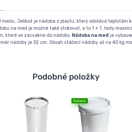
í medu. Jelikož je nádoba z plastu, který odolává teplotám k
obu na med je možné také stokovat, a to 1 + 1, tedy maxim
m, které se zacvakne do nádoby.
Nádoba na med
je vybave
ůměr nádoby je 32 cm. Obsah stáčecí nádoby až na 40 kg m
Podobné položky
Dotace