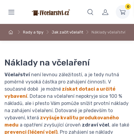
0
Rady a tipy
Jak začít včelařit
Náklady včelařství
Náklady na včelaření
Včelařství
není levnou záležitostí, a je tedy nutná
poměrně vysoká částka pro zahájení činnosti. V
současné době je možné
získat dotaci a určité
vybavení
. Dotace na včelaření nepokryje sice 100 %
nákladů, ale i přesto Vám pomůže snížit prvotní náklady
na zahájení včelaření. Dotované je především to
vybavení, která
zvyšuje kvalitu produkovaného
medu
a opatření zvyšující úroveň
zdraví včel
, ale také
prevenci (léčení včel)
. Pro zahájení se náklady