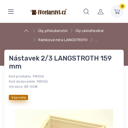
0
Úly, příslušenství
Úly celodřevěné
Rámková míra LANGSTROTH
…
Nástavek 2/3 LANGSTROTH 159
mm
Kód produktu:
98006
Kód dodavatele:
98006
Výrobce:
BE-EQ®
Výprodej