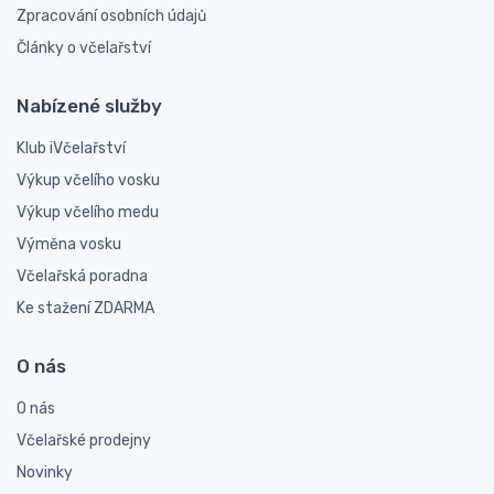
Zpracování osobních údajů
Články o včelařství
Nabízené služby
Klub iVčelařství
Výkup včelího vosku
Výkup včelího medu
Výměna vosku
Včelařská poradna
Ke stažení ZDARMA
O nás
O nás
Včelařské prodejny
Novinky