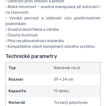
• Odolnost proti vlhkosti a plísním
• Nízká hmotnost – snadná manipulace při kočování i
na stanovišti
• Vysoká pevnost a odolnost vůči povětrnostním
podmínkám
• Snadná dezinfekce a údržba
• Dlouhá životnost
• Plná recyklovatelnost materiálu
• Kompatibilita všech komponent úlového systému
Technické parametry
Typ
Nástavek na úl
Rozměr
39 × 24 cm
Kapacita
11 rámků
Materiál
Tvrzený polystyren