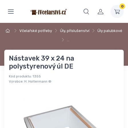
0
Včelařské potřeby
Úly, příslušenství
Úly palubkové
…
Nástavek 39 x 24 na
polystyrenový úl DE
Kód produktu:
1355
Výrobce:
H. Holtermann ®