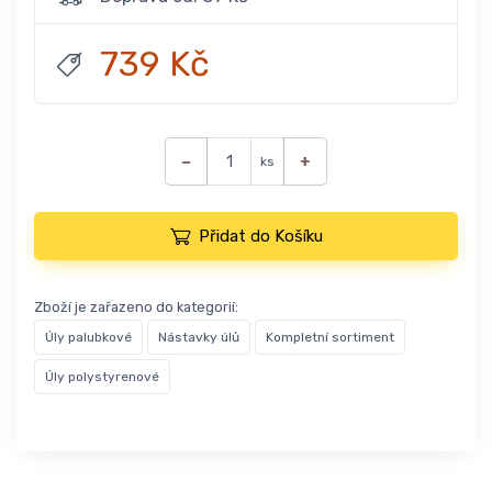
739 Kč
−
+
ks
Přidat do Košíku
Zboží je zařazeno do kategorií:
Úly palubkové
Nástavky úlů
Kompletní sortiment
Úly polystyrenové