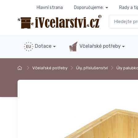
Hlavní strana
Doporučujeme:
Rady a ti
Dotace
Včelařské potřeby
Včelařské potřeby
Úly, příslušenství
Úly palubk