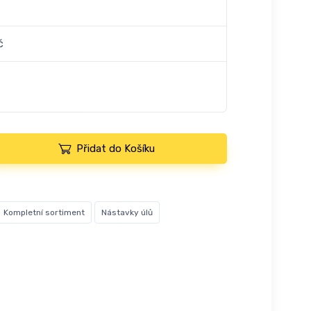
č
Přidat do Košíku
Kompletní sortiment
Nástavky úlů