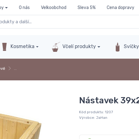
py
O nás
Velkoobchod
Sleva 5%
Cena dopravy
Kosmetika
Včelí produkty
Svíčk
ové
…
Nástavek 39x2
Kód produktu:
1207
Výrobce:
JaHan