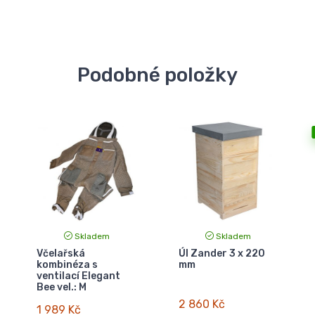
Podobné položky
Skladem
Skladem
Včelařská
Úl Zander 3 x 220
kombinéza s
mm
ventilací Elegant
Bee vel.: M
2 860 Kč
1 989 Kč