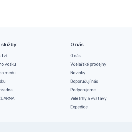
 služby
O nás
ství
O nás
ho vosku
Včelařské prodejny
ího medu
Novinky
sku
Doporučují nás
poradna
Podporujeme
 ZDARMA
Veletrhy a výstavy
Expedice