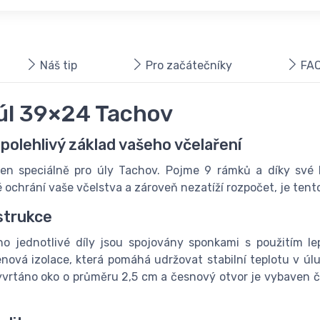
Náš tip
Pro začátečníky
FAQ
úl 39×24 Tachov
polehlivý základ vašeho včelaření
en speciálně pro úly Tachov. Pojme 9 rámků a díky své 
é ochrání vaše včelstva a zároveň nezatíží rozpočet, je tent
strukce
ho jednotlivé díly jsou spojovány sponkami s použitím le
nová izolace, která pomáhá udržovat stabilní teplotu v úl
vyvrtáno oko o průměru 2,5 cm a česnový otvor je vybaven