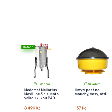
Dotace
Skladem
Skladem
Medomet Mellarius
Hmyzí past na
MaxiLine 3 r. ruční s
mouchy, vosy, atd
velkou klikou P40
8 499 Kč
137 Kč