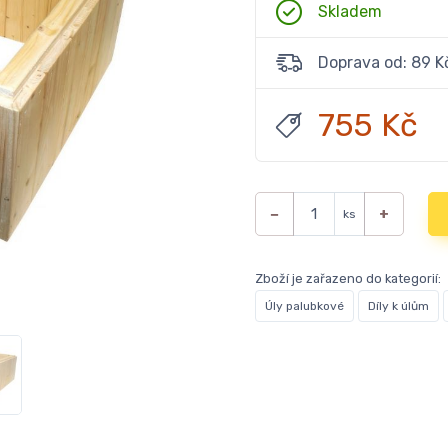
Skladem
Doprava od: 89 K
755 Kč
−
+
ks
Zboží je zařazeno do kategorií:
Úly palubkové
Díly k úlům