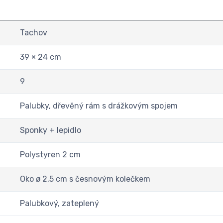
Tachov
39 × 24 cm
9
Palubky, dřevěný rám s drážkovým spojem
Sponky + lepidlo
Polystyren 2 cm
Oko ø 2,5 cm s česnovým kolečkem
Palubkový, zateplený