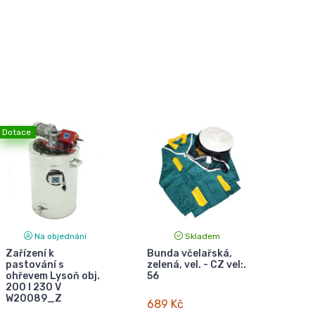
Dotace
Na objednání
Skladem
Zařízení k
Bunda včelařská,
pastování s
zelená, vel. - CZ vel:.
ohřevem Lysoň obj.
56
200 l 230 V
W20089_Z
689 Kč