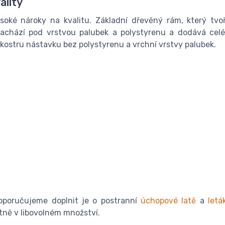
ality
ké nároky na kvalitu. Základní dřevěný rám, který tvoří
achází pod vrstvou palubek a polystyrenu a dodává cel
kostru nástavku bez polystyrenu a vrchní vrstvy palubek.
doporučujeme doplnit je o postranní
úchopové latě
a
letá
ně v libovolném množství.