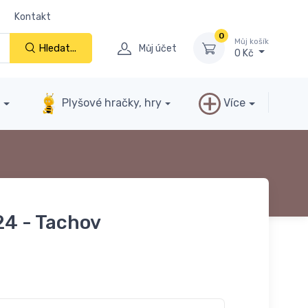
Kontakt
0
Můj košík
Hledat...
Můj účet
0 Kč
y
Plyšové hračky, hry
Více
4 - Tachov