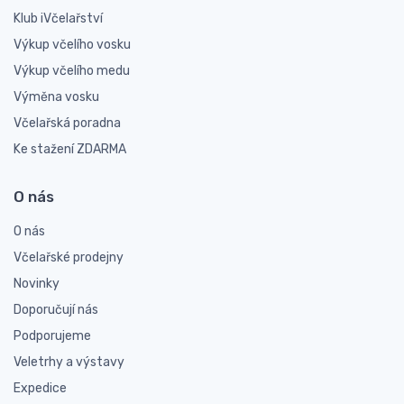
Klub iVčelařství
Výkup včelího vosku
Výkup včelího medu
Výměna vosku
Včelařská poradna
Ke stažení ZDARMA
O nás
O nás
Včelařské prodejny
Novinky
Doporučují nás
Podporujeme
Veletrhy a výstavy
Expedice