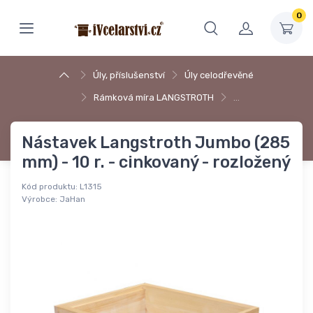
0
Úly, příslušenství
Úly celodřevěné
Rámková míra LANGSTROTH
…
Nástavek Langstroth Jumbo (285
mm) - 10 r. - cinkovaný - rozložený
Kód produktu:
L1315
Výrobce:
JaHan