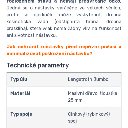
rozloženém stavu a nemají předvrtané očko.
Jedná se o nástavky vyráběné ve velkých sériích,
proto se ojediněle může vyskytnout drobná
kosmetická vada (odštípnutá hrana, drobná
prasklina), která však nemá žádný vliv na funkčnost
ani životnost nástavku.
Jak ochránit nástavky před nepřízní počasí a
minimalizovat poškození nástavků?
Technické parametry
Typ úlu
Langstroth Jumbo
Materiál
Masivní dřevo, tloušťka
25 mm
Typ spoje
Cinkový (rybinkový)
spoj