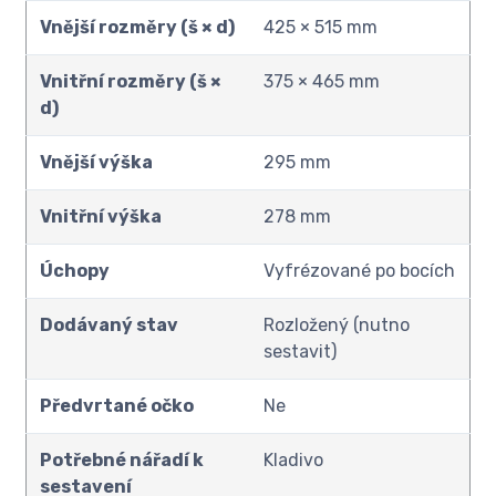
Vnější rozměry (š × d)
425 × 515 mm
Vnitřní rozměry (š ×
375 × 465 mm
d)
Vnější výška
295 mm
Vnitřní výška
278 mm
Úchopy
Vyfrézované po bocích
Dodávaný stav
Rozložený (nutno
sestavit)
Předvrtané očko
Ne
Potřebné nářadí k
Kladivo
sestavení