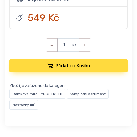
549 Kč
−
+
ks
Přidat do Košíku
Zboží je zařazeno do kategorií:
Rámková míra LANGSTROTH
Kompletní sortiment
Nástavky úlů