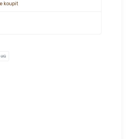
e koupit
 úlů