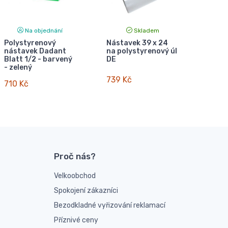
Na objednání
Skladem
Polystyrenový
Nástavek 39 x 24
nástavek Dadant
na polystyrenový úl
Blatt 1/2 - barvený
DE
- zelený
739 Kč
710 Kč
Proč nás?
Velkoobchod
Spokojení zákazníci
Bezodkladné vyřizování reklamací
Příznivé ceny