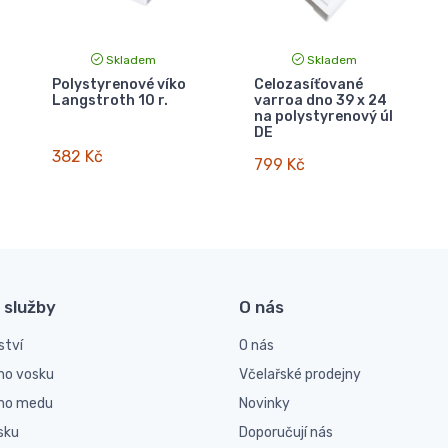
Skladem
Skladem
Polystyrenové víko
Celozasíťované
Langstroth 10 r.
varroa dno 39 x 24
na polystyrenový úl
DE
382 Kč
799 Kč
 služby
O nás
ství
O nás
ho vosku
Včelařské prodejny
ího medu
Novinky
sku
Doporučují nás