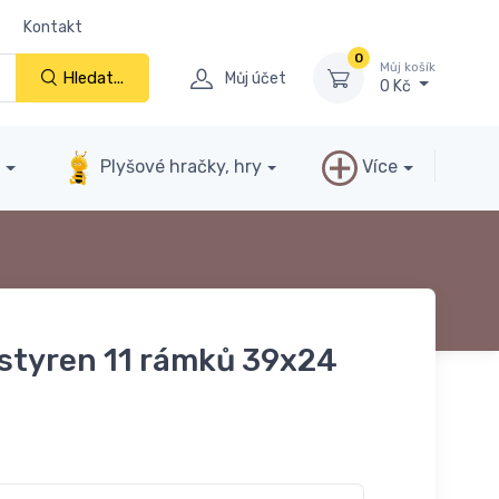
Kontakt
0
Můj košík
Hledat...
Můj účet
0 Kč
y
Plyšové hračky, hry
Více
styren 11 rámků 39x24