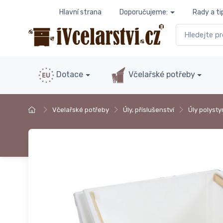
Hlavní strana
Doporučujeme:
Rady a ti
Dotace
Včelařské potřeby
Včelařské potřeby
Úly, příslušenství
Úly polyst