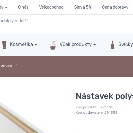
py
O nás
Velkoobchod
Sleva 5%
Cena dopravy
Kosmetika
Včelí produkty
Svíčk
yrenové
…
Nástavek poly
Kód produktu:
291355
Kód dodavatele:
291355