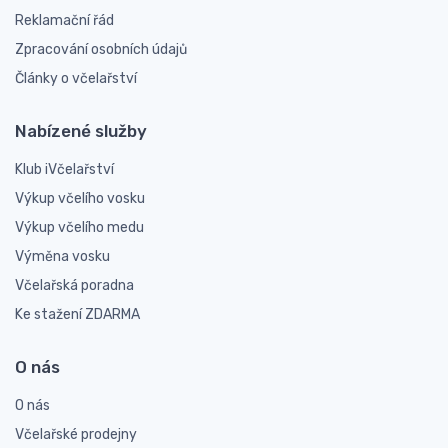
Reklamační řád
Zpracování osobních údajů
Články o včelařství
Nabízené služby
Klub iVčelařství
Výkup včelího vosku
Výkup včelího medu
Výměna vosku
Včelařská poradna
Ke stažení ZDARMA
O nás
O nás
Včelařské prodejny