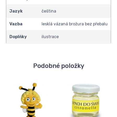
Jazyk
čeština
Vazba
lesklá vázaná brožura bez přebalu
Doplňky
ilustrace
Podobné položky