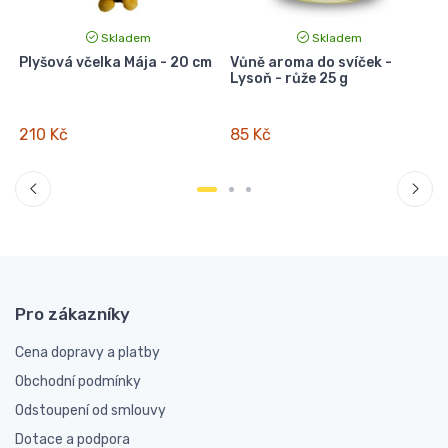
Skladem
Skladem
ý
Plyšová včelka Mája - 20 cm
Vůně aroma do svíček -
Lysoň - růže 25 g
f
210 Kč
85 Kč
Pro zákazníky
Cena dopravy a platby
Obchodní podmínky
Odstoupení od smlouvy
Dotace a podpora