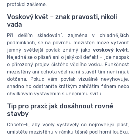
protokol zašleme.
Voskový květ – znak pravosti, nikoli
vada
Při delším skladování, zejména v chladnějších
podmínkách, se na povrchu mezistěn může vytvořit
jemný světlejší povlak známý jako
voskový květ
.
Nejedná se o plíseň ani o jakýkoli defekt – jde naopak
o přirozený projev čistého včelího vosku. Funkčnost
mezistěny ani ochota včel na ní stavět tím není nijak
dotčena. Pokud vám povlak vizuálně nevyhovuje,
snadno ho odstraníte krátkým zahřátím fénem nebo
chvilkovým vystavením slunečnímu svitu.
Tip pro praxi: jak dosáhnout rovné
stavby
Chcete-li, aby včely vystavěly co nejrovnější plást,
umístěte mezistěnu v rámku těsně pod horní loučku.