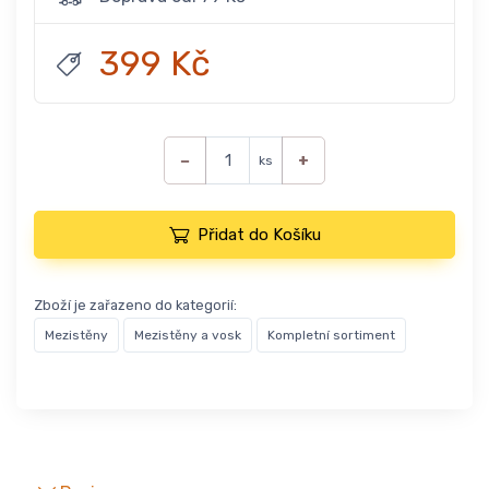
399 Kč
−
+
ks
Přidat do Košíku
Zboží je zařazeno do kategorií:
Mezistěny
Mezistěny a vosk
Kompletní sortiment