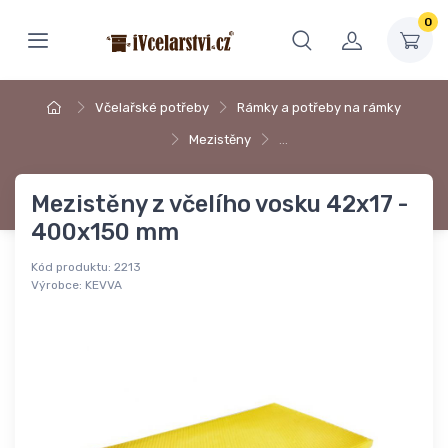
0
Včelařské potřeby
Rámky a potřeby na rámky
Mezistěny
…
Mezistěny z včelího vosku 42x17 -
400x150 mm
Kód produktu:
2213
Výrobce:
KEVVA