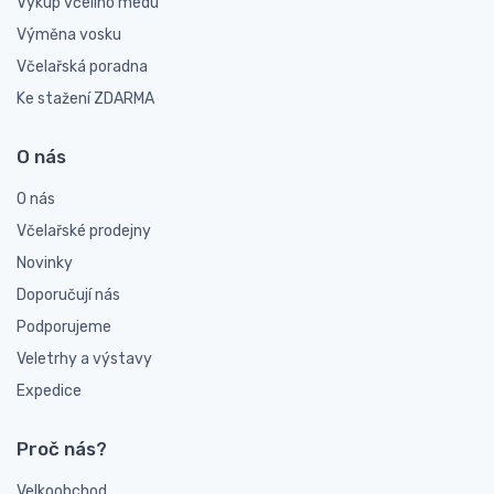
Výkup včelího medu
Výměna vosku
Včelařská poradna
Ke stažení ZDARMA
O nás
O nás
Včelařské prodejny
Novinky
Doporučují nás
Podporujeme
Veletrhy a výstavy
Expedice
Proč nás?
Velkoobchod