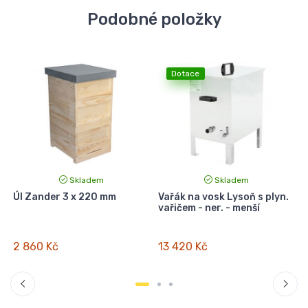
Podobné položky
Dotace
Skladem
Skladem
Úl Zander 3 x 220 mm
Vařák na vosk Lysoň s plyn.
vařičem - ner. - menší
2 860 Kč
13 420 Kč