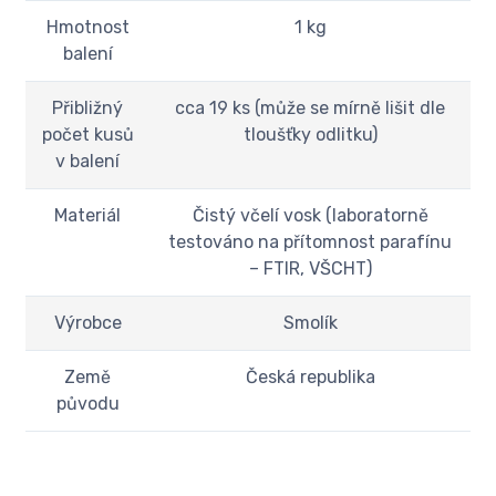
Hmotnost
1 kg
balení
Přibližný
cca 19 ks (může se mírně lišit dle
počet kusů
tloušťky odlitku)
v balení
Materiál
Čistý včelí vosk (laboratorně
testováno na přítomnost parafínu
– FTIR, VŠCHT)
Výrobce
Smolík
Země
Česká republika
původu