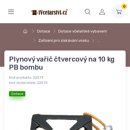
0
Dotace
Dotace včelařské vybavení
Zařízení pro získávání vosku
…
Plynový vařič čtvercový na 10 kg
PB bombu
Kód produktu:
22573
Kód dodavatele:
22573
Dotace