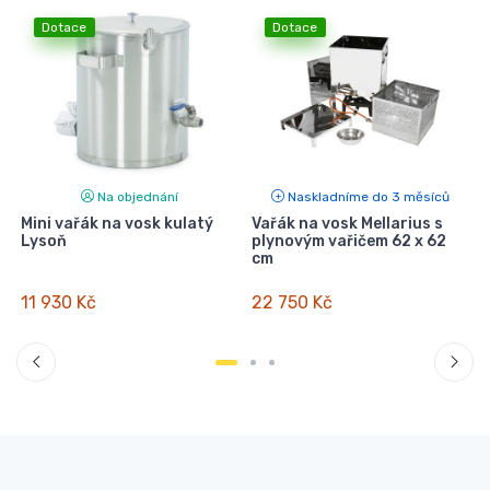
Dotace
Dotace
Na objednání
Naskladníme do 3 měsíců
Mini vařák na vosk kulatý
Vařák na vosk Mellarius s
Lysoň
plynovým vařičem 62 x 62
cm
11 930 Kč
22 750 Kč