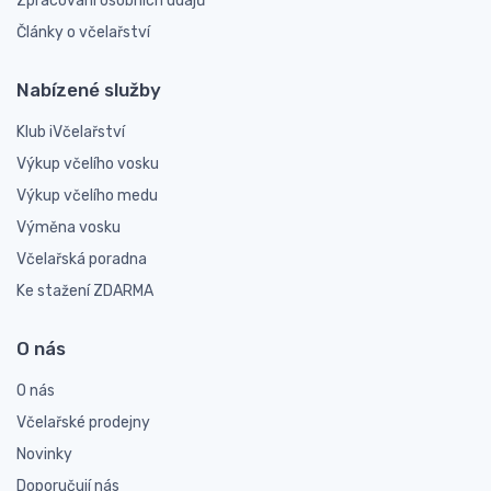
Zpracování osobních údajů
Články o včelařství
Nabízené služby
Klub iVčelařství
Výkup včelího vosku
Výkup včelího medu
Výměna vosku
Včelařská poradna
Ke stažení ZDARMA
O nás
O nás
Včelařské prodejny
Novinky
Doporučují nás