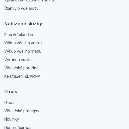
Zpracování osobních údajů
Články o včelařství
Nabízené služby
Klub iVčelařství
Výkup včelího vosku
Výkup včelího medu
Výměna vosku
Včelařská poradna
Ke stažení ZDARMA
O nás
O nás
Včelařské prodejny
Novinky
Doporučují nás