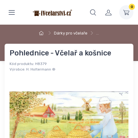
0
Dárky pro včelaře
…
Pohlednice - Včelař a košnice
Kód produktu:
H8379
Výrobce:
H. Holtermann ®