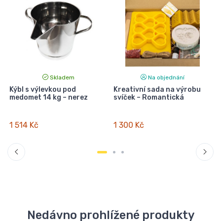
Skladem
Na objednání
0
Kýbl s výlevkou pod
Kreativní sada na výrobu
medomet 14 kg – nerez
svíček – Romantická
1 514 Kč
1 300 Kč
Nedávno prohlížené produkty