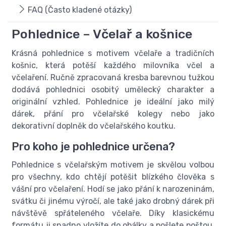
FAQ (Často kladené otázky)
Pohlednice – Včelař a košnice
Krásná pohlednice s motivem včelaře a tradičních
košnic, která potěší každého milovníka včel a
včelaření. Ručně zpracovaná kresba barevnou tužkou
dodává pohlednici osobitý umělecký charakter a
originální vzhled. Pohlednice je ideální jako milý
dárek, přání pro včelařské kolegy nebo jako
dekorativní doplněk do včelařského koutku.
Pro koho je pohlednice určena?
Pohlednice s včelařským motivem je skvělou volbou
pro všechny, kdo chtějí potěšit blízkého člověka s
vášní pro včelaření. Hodí se jako přání k narozeninám,
svátku či jinému výročí, ale také jako drobný dárek při
návštěvě spřáteleného včelaře. Díky klasickému
formátu ji snadno vložíte do obálky a pošlete poštou,