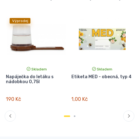
Výprodej
Skladem
Skladem
Napáječka do letáku s
Etiketa MED - obecná, typ 4
P
nádobkou 0,75l
190 Kč
1,00 Kč