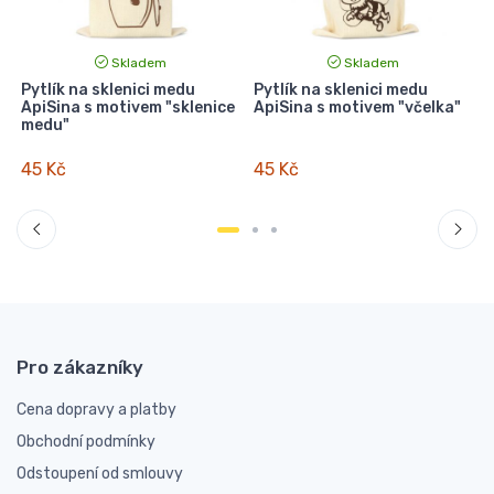
Skladem
Skladem
Pytlík na sklenici medu
Pytlík na sklenici medu
P
ApiSina s motivem "sklenice
ApiSina s motivem "včelka"
medu"
45 Kč
45 Kč
Pro zákazníky
Cena dopravy a platby
Obchodní podmínky
Odstoupení od smlouvy