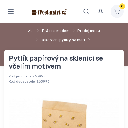
0
Práce s medem
Prodej medu
Dekorační pytlíky na med
…
Pytlík papírový na sklenici se
včelím motivem
Kód produktu:
263995
Kód dodavatele:
263995