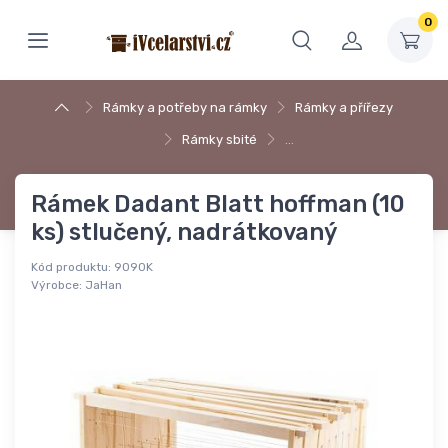
0
Rámky a potřeby na rámky
Rámky a přířezy
Rámky sbité
…
Rámek Dadant Blatt hoffman (10
ks) stlučený, nadrátkovaný
Kód produktu:
9090K
Výrobce:
JaHan