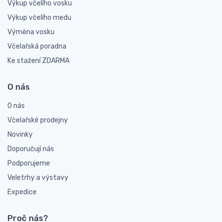
Výkup včelího vosku
Výkup včelího medu
Výměna vosku
Včelařská poradna
Ke stažení ZDARMA
O nás
O nás
Včelařské prodejny
Novinky
Doporučují nás
Podporujeme
Veletrhy a výstavy
Expedice
Proč nás?