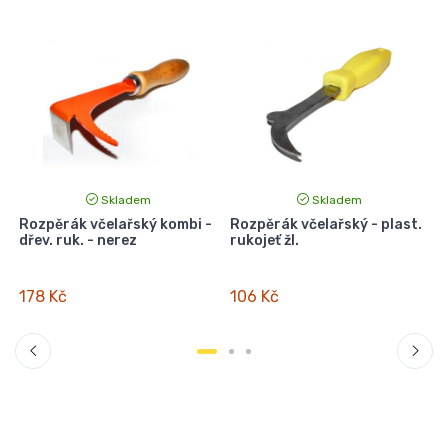
Skladem
Skladem
Rozpěrák včelařský kombi -
Rozpěrák včelařský - plast.
dřev. ruk. - nerez
rukojeť žl.
v
178 Kč
106 Kč