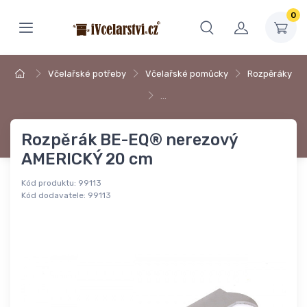
0
Včelařské potřeby
Včelařské pomůcky
Rozpěráky
…
Rozpěrák BE-EQ® nerezový
AMERICKÝ 20 cm
Kód produktu:
99113
Kód dodavatele:
99113